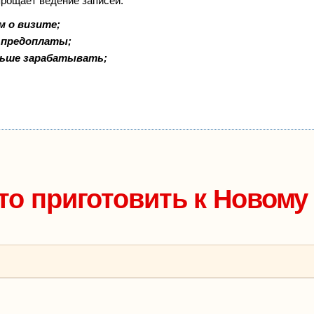
прощает ведение записей:
м о визите;
и предоплаты;
льше зарабатывать;
то приготовить к Новому