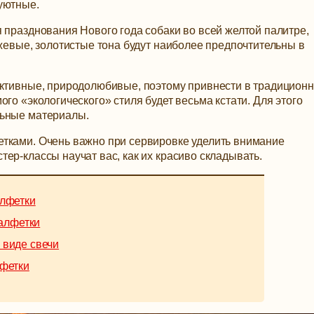
уютные.
 празднования Нового года собаки во всей желтой палитре,
ежевые, золотистые тона будут наиболее предпочтительны в
активные, природолюбивые, поэтому привнести в традицион
го «экологического» стиля будет весьма кстати. Для этого
льные материалы.
тками. Очень важно при сервировке уделить внимание
ер-классы научат вас, как их красиво складывать.
алфетки
салфетки
 виде свечи
лфетки