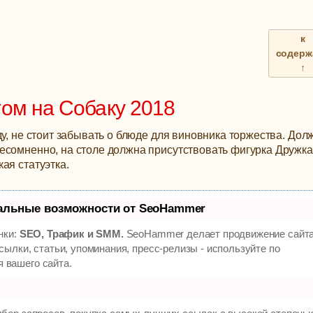
к
содерж
↑
том на Собаку 2018
ду, не стоит забывать о блюде для виновника торжества. До
есомненно, на столе должна присутствовать фигурка Дружка
ая статуэтка.
альные возможности от SeoHammer
нки:
SEO, Трафик и SMM.
SeoHammer делает продвижение сайт
ылки, статьи, упоминания, пресс-релизы - используйте по
 вашего сайта.