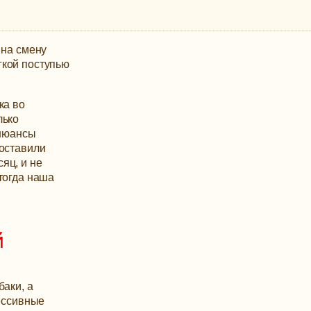
 на смену
гкой поступью
ка во
лько
 нюансы
оставили
яц, и не
тогда наша
й
баки, а
рессивные