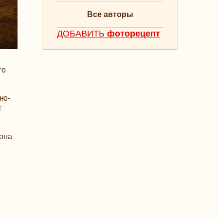
Все авторы
ДОБАВИТЬ
фоторецепт
го
но-
т
 она