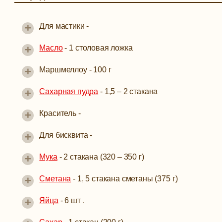
+
Для мастики
-
+
Масло
-
1 столовая ложка
+
Маршмеллоу -
100 г
+
Сахарная пудра
-
1,5 – 2 стакана
+
Краситель -
+
Для бисквита -
+
Мука
-
2 стакана (320 – 350 г)
+
Сметана
-
1, 5 стакана сметаны (375 г)
+
Яйца
-
6 шт .