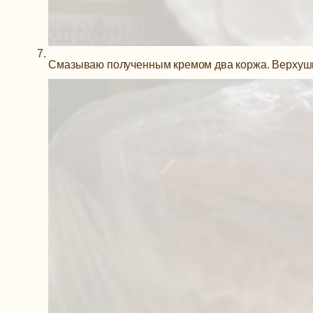
Смазываю полученным кремом два коржа. Верхушку 