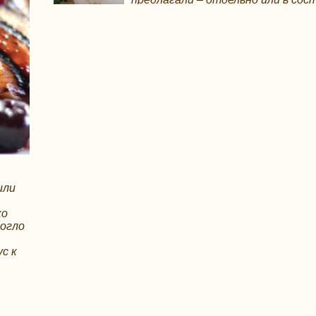
готовых блюд. Особенной
популярностью пользуется холодный соус из
майонеза и чеснока, часто с добавлением смет
для мягкости вкуса и пряных трав – для
пикантности.
или
ко
могло
с к