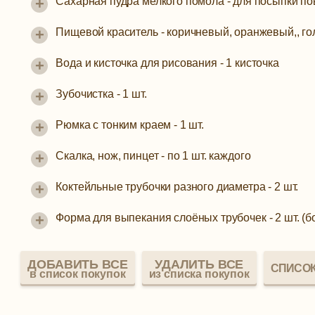
+
Сахарная пудра мелкого помола
-
для посыпки по
+
Пищевой краситель
-
коричневый, оранжевый,, го
+
Вода и кисточка для рисования
-
1 кисточка
+
Зубочистка
-
1 шт.
+
Рюмка с тонким краем
-
1 шт.
+
Скалка, нож, пинцет
-
по 1 шт. каждого
+
Коктейльные трубочки разного диаметра
-
2 шт.
+
Форма для выпекания слоёных трубочек
-
2 шт. (
ДОБАВИТЬ ВСЕ
УДАЛИТЬ ВСЕ
СПИСОК
в список покупок
из списка покупок