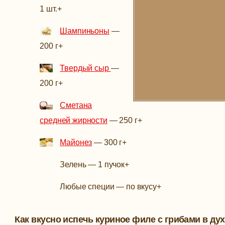
1 шт.
+
Шампиньоны
—
200 г
+
Твердый сыр
—
200 г
+
Сметана
средней жирности
—
250 г
+
Майонез
—
300 г
+
Зелень
—
1 пучок
+
Любые специи
—
по вкусу
+
Как вкусно испечь куриное филе с грибами в ду