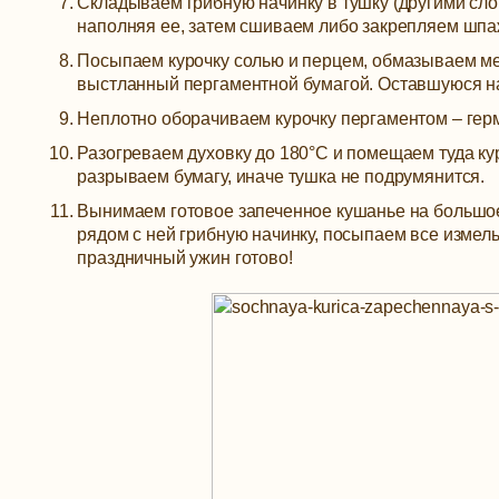
Складываем грибную начинку в тушку (другими сло
наполняя ее, затем сшиваем либо закрепляем шпа
Посыпаем курочку солью и перцем, обмазываем ме
выстланный пергаментной бумагой. Оставшуюся на
Неплотно оборачиваем курочку пергаментом – герм
Разогреваем духовку до 180°С и помещаем туда кур
разрываем бумагу, иначе тушка не подрумянится.
Вынимаем готовое запеченное кушанье на большое
рядом с ней грибную начинку, посыпаем все изме
праздничный ужин готово!