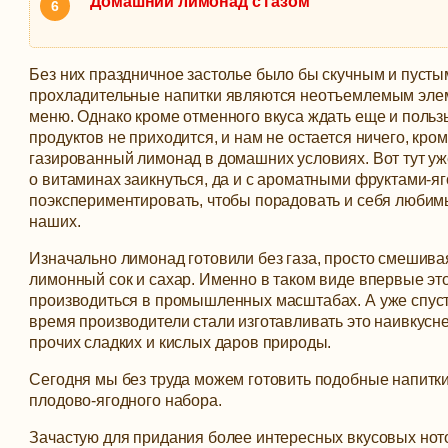
Домашний лимонад с газом
Без них праздничное застолье было бы скучным и пустым
прохладительные напитки являются неотъемлемым эле
меню. Однако кроме отменного вкуса ждать еще и польз
продуктов не приходится, и нам не остается ничего, кром
газированный лимонад в домашних условиях.
Вот тут у
о витаминах заикнуться, да и с ароматными фруктами-я
поэкспериментировать, чтобы порадовать и себя любим
наших.
Изначально лимонад готовили без газа, просто смешива
лимонный сок и сахар. Именно в таком виде впервые это
производиться в промышленных масштабах. А уже спус
время производители стали изготавливать это наивкусн
прочих сладких и кислых даров природы.
Сегодня мы без труда можем готовить подобные напитки 
плодово-ягодного набора.
Зачастую для придания более интересных вкусовых нот