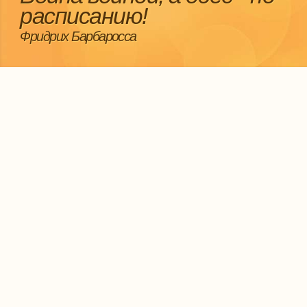
расписанию!
Фридрих Барбаросса