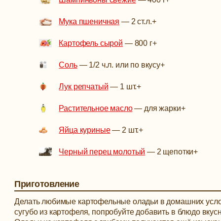
Мука пшеничная
—
2 ст.л.
+
Картофель сырой
—
800 г
+
Соль
—
1/2 ч.л. или по вкусу
+
Лук репчатый
—
1 шт.
+
Растительное масло
—
для жарки
+
Яйца куриные
—
2 шт.
+
Черный перец молотый
—
2 щепотки
+
Приготовление
Делать любимые картофельные оладьи в домашних усло
сугубо из картофеля, попробуйте добавить в блюдо вку