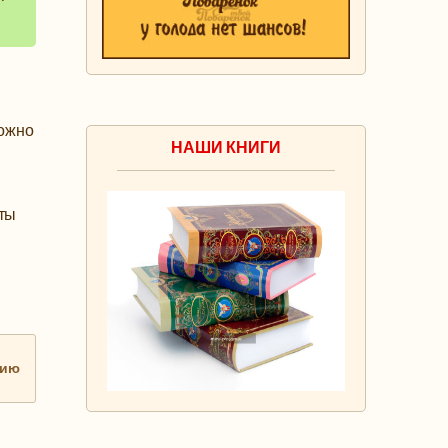
можно
НАШИ КНИГИ
нты
нию