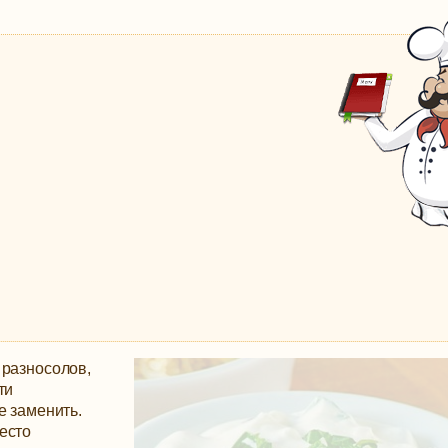
 разносолов,
ти
е заменить.
есто