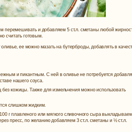
аем перемешивать и добавляем 5 ст.л. сметаны любой жирнос
но считать готовым.
 оливье, ее можно мазать на бутерброды, добавлять в качес
 нежным и пикантным. С ней в оливье не потребуется добавля
оставе нашего соуса.
ц без кожицы. Также для измельчения можно использовать
тся слишком жидким.
00 г плавленого или мягкого сливочного сыра выкладывае
рез пресс, по желанию добавляем 3 ст.л. сметаны и ½ ст.л.