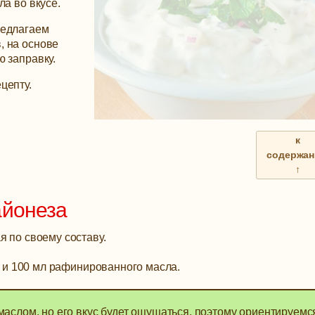
ла во вкусе.
редлагаем
, на основе
 заправку.
цепту.
к
содержа
↑
айонеза
я по своему составу.
 и 100 мл рафинированного масла.
аслом, но его вкус будет ощущаться, поэтому ориентируемс