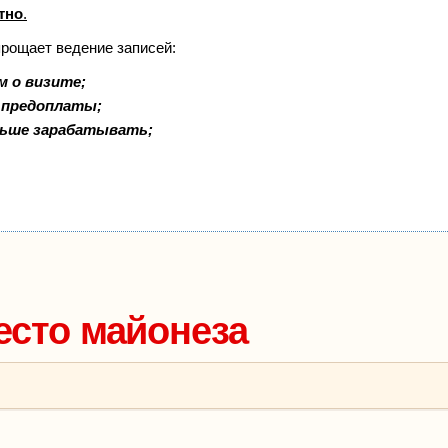
тно
.
прощает ведение записей:
м о визите;
и предоплаты;
льше зарабатывать;
есто майонеза