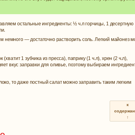
авляем остальные ингредиенты: ½ ч.л горчицы, 1 десертную
ли.
м немного — достаточно растворить соль. Легкий майонез 
ватит 1 зубчика из пресса), паприку (1 ч.л), хрен (2 ч.л),
няет вкус заправки для оливье, поэтому выбираем ингредие
око, то даже постный салат можно заправить таким легким
к
содержа
↑
ье