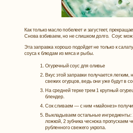
Как только масло побелеет и загустеет, прекращ
Снова взбиваем, но не слишком долго. Соус мож
Эта заправка хорошо подойдет не только к салату
соуса к блюдам из мяса и рыбы.
Огуречный соус для оливье
Вкус этой заправки получается легким,
свежих огурцов, ведь они уже будут в с
На средней терке трем 1 крупный огуре
блендер.
Сок сливаем — с ним «майонез» получи
Выкладываем остальные ингредиенты: 1
ложкой, 2 зубчика чеснока пропускаем че
рубленного свежего укропа.