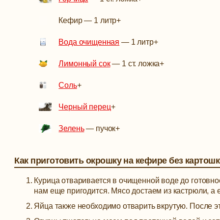
Кефир
—
1 литр
+
Вода очищенная
—
1 литр
+
Лимонный сок
—
1 ст. ложка
+
Соль
+
Черный перец
+
Зелень
—
пучок
+
Как приготовить окрошку на кефире без картош
Курица отваривается в очищенной воде до готовнос
нам еще пригодится. Мясо достаем из кастрюли, а е
Яйца также необходимо отварить вкрутую. После э