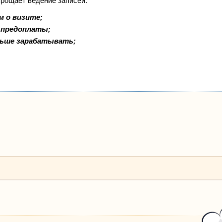
прощает ведение записей:
м о визите;
и предоплаты;
льше зарабатывать;