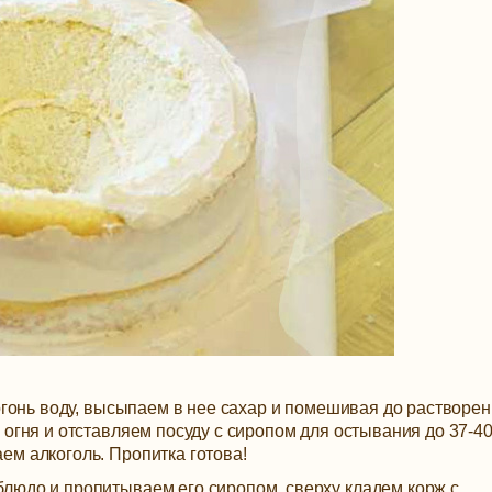
 огонь воду, высыпаем в нее сахар и помешивая до растворе
 огня и отставляем посуду с сиропом для остывания до 37-4
ем алкоголь. Пропитка готова!
людо и пропитываем его сиропом, сверху кладем корж с