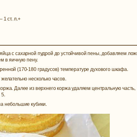
—
1 ст. л.
+
яйца с сахарной пудрой до устойчивой пены, добавляем ло
м в яичную пену.
ренной (170-180 градусов) температуре духового шкафа.
 желательно несколько часов.
оржа. Далее из верхнего коржа удаляем центральную часть,
 5.
на небольшие кубики.