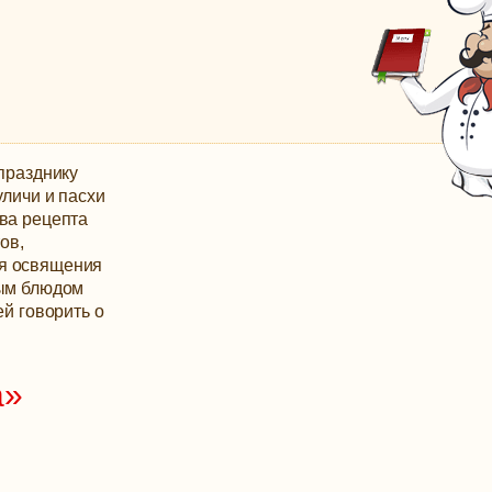
 празднику
уличи и пасхи
два рецепта
ов,
ля освящения
ным блюдом
ей говорить о
а»