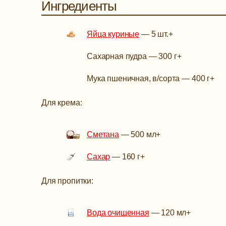
Ингредиенты
Яйца куриные
—
5 шт.
+
Сахарная пудра
—
300 г
+
Мука пшеничная, в/сорта
—
400 г
+
Для крема:
Сметана
—
500 мл
+
Сахар
—
160 г
+
Для пропитки:
Вода очищенная
—
120 мл
+