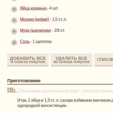
+
Яйца куриные
-
4 шт.
+
Молоко (кефир)
-
1,5 ст. л.
+
Мука пшеничная
-
2/3 ст.
+
Соль
-
1 щепотка
ДОБАВИТЬ ВСЕ
УДАЛИТЬ ВСЕ
СПИСОК
в список покупок
из списка покупок
Приготовление
Итак, 2 яйца и 1,5 ст. л. сахара взбиваем венчиком
однородной консистенции.