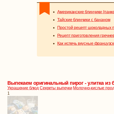
Американские блинчики (панк
Тайские блинчики с бананом
Простой рецепт шоколадных 
Рецепт приготовления гречне
Как испечь вкусные французс
Выпекаем оригинальный пирог - улитка из 
Украшение блюд
Секреты выпечки
Молочно-кислые про
1