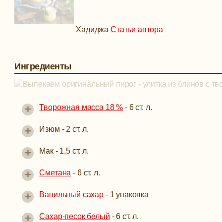
Хадиджа
Статьи автора
Ингредиенты
+
Творожная масса 18 %
-
6 ст. л.
+
Изюм -
2 ст. л.
+
Мак -
1,5 ст. л.
+
Сметана
-
6 ст. л.
+
Ванильный сахар
-
1 упаковка
+
Сахар-песок белый
-
6 ст. л.