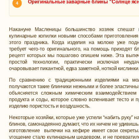
Оригинальные заварные блины “Солнце яс
Накануне Масленицы большинство хозяек спешат 
кулинарные копилки новыми способами приготовления
этого праздника. Когда изделия на молоке уже под
требует чего-то оригинального, на помощь приходят б
рецепт которых мы пошагово опишем ниже.
Эта выпеч
простой технологии, практически исключая неуда
очаровывает пикантной, едва заметной, ноткой кислинки
По сравнению с традиционными изделиями на мол
получаются такие блинчики
нежными и более эластичны
объясняется сложным химическим взаимодействием 
продукта и соды, которое словно вспенивает тесто и п
изделию пористость и воздушность.
Некоторые хозяйки, которые уже успели “набить руку” 
блинов, самонадеянно думают, что их ничем не удивишь
изготовление выпечки на кефире имеет свои секреты
угощение стало кулинарным шедевром, и не превратил