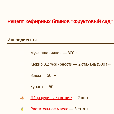
Рецепт кефирных блинов “Фруктовый сад”
Ингредиенты
Мука пшеничная
—
300 г
+
Кефир 3,2 % жирности
—
2 стакана (500 г)
+
Изюм
—
50 г
+
Курага
—
50 г
+
Яйца куриные свежие
—
2 шт.
+
Растительное масло
—
3 ст. л.
+