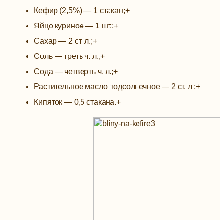
Кефир (2,5%) —
1 стакан;
+
Яйцо куриное —
1 шт.;
+
Сахар —
2 ст. л.;
+
Соль —
треть ч. л.;
+
Сода —
четверть ч. л.;
+
Растительное масло подсолнечное —
2 ст. л.;
+
Кипяток —
0,5 стакана.
+