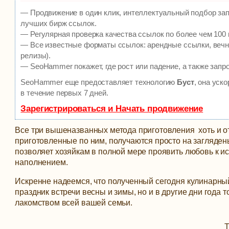
— Продвижение в один клик, интеллектуальный подбор зап
лучших бирж ссылок.
— Регулярная проверка качества ссылок по более чем 100 
— Все известные форматы ссылок: арендные ссылки, вечны
релизы).
— SeoHammer покажет, где рост или падение, а также запр
SeoHammer еще предоставляет технологию
Буст
, она уск
в течение первых 7 дней.
Зарегистрироваться и Начать продвижение
Все три вышеназванных метода приготовления хоть и от
приготовленные по ним, получаются просто на заглядень
позволяет хозяйкам в полной мере проявить любовь к и
наполнением.
Искренне надеемся, что полученный сегодня кулинарный
праздник встречи весны и зимы, но и в другие дни год
лакомством всей вашей семьи.
Т