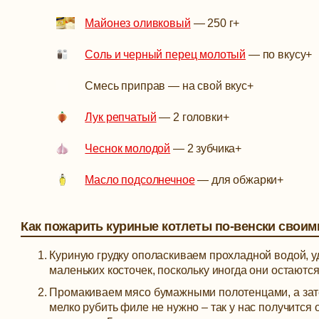
Майонез оливковый
—
250 г
+
Соль и черный перец молотый
—
по вкусу
+
Смесь приправ
—
на свой вкус
+
Лук репчатый
—
2 головки
+
Чеснок молодой
—
2 зубчика
+
Масло подсолнечное
—
для обжарки
+
Как пожарить куриные котлеты по-венски своим
Куриную грудку ополаскиваем прохладной водой, у
маленьких косточек, поскольку иногда они остаются
Промакиваем мясо бумажными полотенцами, а зате
мелко рубить филе не нужно – так у нас получится