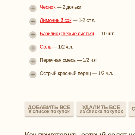
+
Чеснок
—
2 дольки
+
Лимонный сок
—
1-2 ст.л.
+
Базилик (свежие листья)
—
10 шт.
+
Соль
—
1/2 ч.л.
+
Перечная смесь
—
1/2 ч.л.
+
Острый красный перец
—
1/2 ч.л.
ДОБАВИТЬ ВСЕ
УДАЛИТЬ ВСЕ
С
в список покупок
из списка покупок