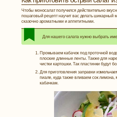
Как приготовить острый салат и
Чтобы моносалат получился действительно вкусны
пошаговый рецепт научит вас делать шикарный м
сказочно ароматными и аппетитными.
Для нашего салата нужно выбрать имен
Промываем кабачок под проточной водо
плоские длинные ленты. Также для нар
чистки картошки. Так пластинки будут б
Для приготовления заправки измельчаем
пиале, куда также вливаем сок лимона,
кабачкам.