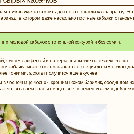
з сырых кабачков
м, нужно уметь готовить для него правильную заправку. Эт
аринад, в котором даже несколько постные кабачки становя
но молодой кабачок с тоненькой кожурой и без семян.
й, сушим салфеткой и на тёрке-шинковке нарезаем его на
езки кабачка можно воспользоваться специальным ножом дл
олее тонкими, а салат получится еще вкуснее.
 в чесночнице чеснок, крошим ножом базилик, соединяем их
 масло, всыпаем соль и перцы, все перемешиваем и добавля