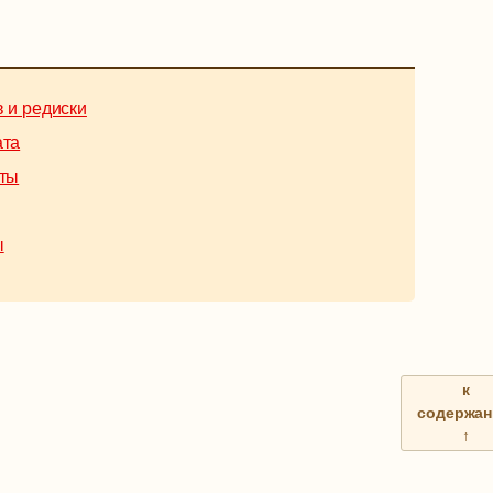
в и редиски
ата
сты
ы
к
содержа
↑