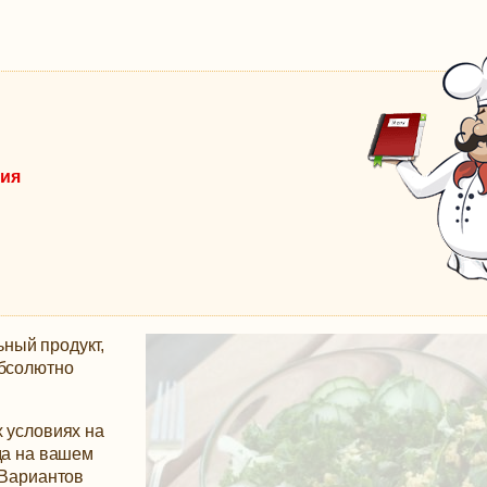
ния
ный продукт,
абсолютно
х условиях на
да на вашем
Вариантов