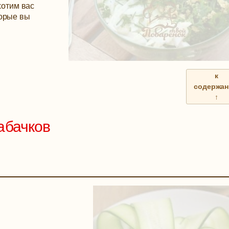
хотим вас
торые вы
к
содержа
↑
абачков