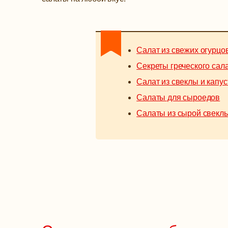
Салат из свежих огурцо
Секреты греческого сал
Салат из свеклы и капу
Салаты для сыроедов
Салаты из сырой свекл