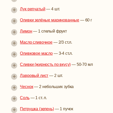
+
Лук репчатый
—
4 шт.
+
Оливки зелёные маринованные
—
60 г
+
Лимон
—
1 спелый фрукт
+
Масло сливочное
—
2/3 ст.л.
+
Оливковое масло
—
3-4 ст.л.
+
Сливки (жирность по вкусу)
—
50-70 мл
+
Лавровый лист
—
2 шт.
+
Чеснок
—
2 небольших зубка
+
Соль
—
1 ст. л.
+
Петрушка (зелень)
—
1 пучок