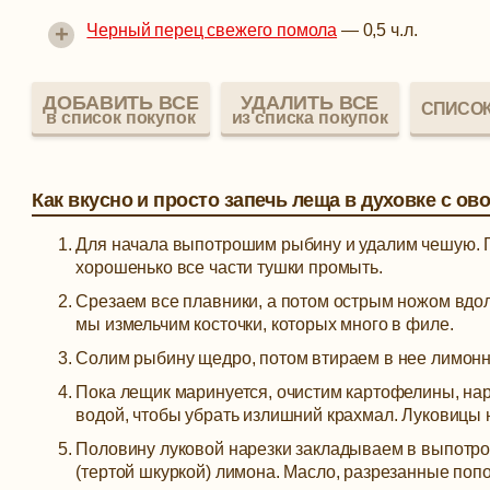
+
Черный перец свежего помола
—
0,5 ч.л.
ДОБАВИТЬ ВСЕ
УДАЛИТЬ ВСЕ
СПИСОК
в список покупок
из списка покупок
Как вкусно и просто запечь леща в духовке с о
Для начала выпотрошим рыбину и удалим чешую. Го
хорошенько все части тушки промыть.
Срезаем все плавники, а потом острым ножом вдол
мы измельчим косточки, которых много в филе.
Солим рыбину щедро, потом втираем в нее лимонны
Пока лещик маринуется, очистим картофелины, нар
водой, чтобы убрать излишний крахмал. Луковицы 
Половину луковой нарезки закладываем в выпотр
(тертой шкуркой) лимона. Масло, разрезанные поп