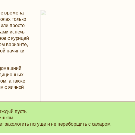
се времена
олах только
 или просто
ами испечь
нов с курицей
ком варианте,
ной начинки
 домашний
адиционных
ом, а также
м с яичной
каждый пусть
лишком
ует заколотить погуще и не переборщить с сахаром.