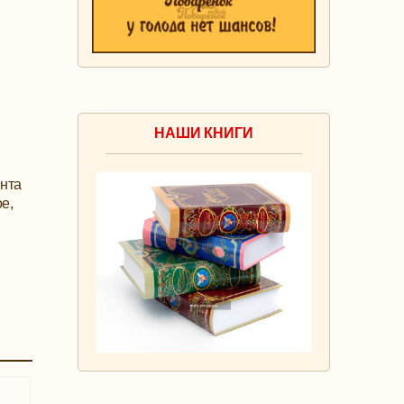
НАШИ КНИГИ
анта
е,