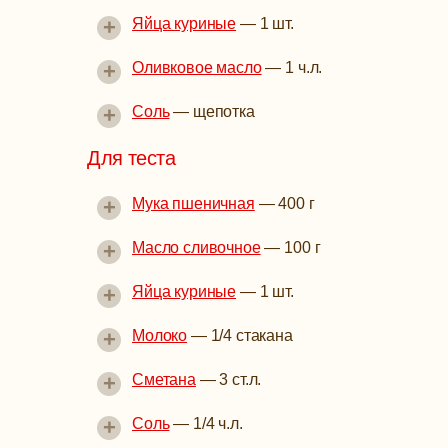
+
Яйца куриные
—
1 шт.
+
Оливковое масло
—
1 ч.л.
+
Соль
—
щепотка
Для теста
+
Мука пшеничная
—
400 г
+
Масло сливочное
—
100 г
+
Яйца куриные
—
1 шт.
+
Молоко
—
1/4 стакана
+
Сметана
—
3 ст.л.
+
Соль
—
1/4 ч.л.