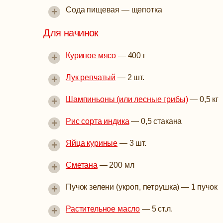
+
Сода пищевая
—
щепотка
Для начинок
+
Куриное мясо
—
400 г
+
Лук репчатый
—
2 шт.
+
Шампиньоны (или лесные грибы)
—
0,5 кг
+
Рис сорта индика
—
0,5 стакана
+
Яйца куриные
—
3 шт.
+
Сметана
—
200 мл
+
Пучок зелени (укроп, петрушка)
—
1 пучок
+
Растительное масло
—
5 ст.л.