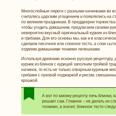
Многослойные пироги с разными начинками во в
считались царским угощением и появлялись на ст
по великим праздникам. В преддверии торжества
чтобы угодить домашним, предлагаем своими рук
невероятно вкусный оригинальный курник из бли
и грибами.
Для его основы мы, как и в классичес
сделаем песочное или слоеное тесто, а слои сыт
отделим домашними тонкими лепешками.
Используя древнюю исконно русскую рецептуру,
курник из блинов с курицей заполним тройкой тр
начинок, то есть не только отварным куриным мяс
грибами с луковой поджаркой и рисом, смешанны
крошкой.
А вот по какому рецепту печь блинки, 
решает сам. Главное – не делать их с
тонкими, а значит, блинное тесто след