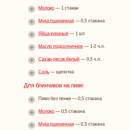
+
Молоко
—
1 стакан
+
Мука пшеничная
—
0,5 стакана
+
Яйца куриные
—
1 шт.
+
Масло подсолнечное
—
1-2 ч.л.
+
Сахар-песок белый
—
0,5 ч.л.
+
Соль
—
щепотка
Для блинчиков на пиве
+
Пиво без пенки
—
0,5 стакана
+
Молоко
—
0,5 стакана
+
Мука пшеничная
—
0,5 стакана