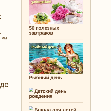
с
50 полезных
завтраков
ь
, мы
Рыбный день
оде
Детский день
рождения
Блюда для детей