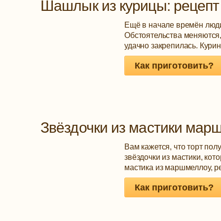
Шашлык из курицы: рецепт
Ещё в начале времён люди
Обстоятельства меняются,
удачно закрепилась. Кур
Как приготовить?
Звёздочки из мастики мар
Вам кажется, что торт пол
звёздочки из мастики, кот
мастика из маршмеллоу, ре
Как приготовить?