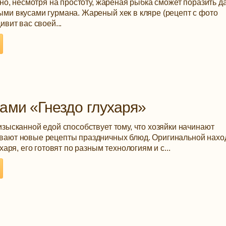
 но, несмотря на простоту, жареная рыбка сможет поразить д
ми вкусами гурмана. Жареный хек в кляре (рецепт с фото
ивит вас своей...
ами «Гнездо глухаря»
изысканной едой способствует тому, что хозяйки начинают
вают новые рецепты праздничных блюд. Оригинальной нахо
харя, его готовят по разным технологиям и с...