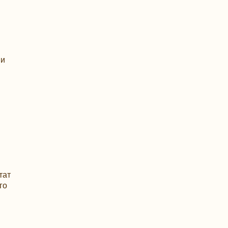
 и
тат
го