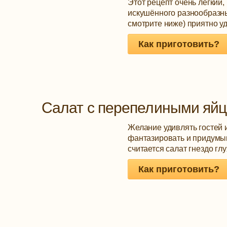
Этот рецепт очень лёгкий,
искушённого разнообразны
смотрите ниже) приятно уд
Как приготовить?
Салат с перепелиными яйц
Желание удивлять гостей 
фантазировать и придумы
считается салат гнездо глу
Как приготовить?