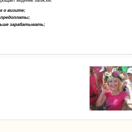
прощает ведение записей:
м о визите;
и предоплаты;
льше зарабатывать;