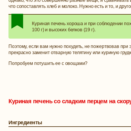
однако, что это совершенно разные вещи, и сравнивать 
что сопоставлять хлеб и молоко. Нужно есть и то, и друго
Куриная печень хороша и при соблюдении похуд
100 г) и высоких белков (19 г).
Поэтому, если вам нужно похудеть, не пожертвовав при 
прекрасно заменит отварную телятину или куриную грудк
Попробуем потушить ее с овощами?
Куриная печень со сладким перцем на скор
Ингредиенты