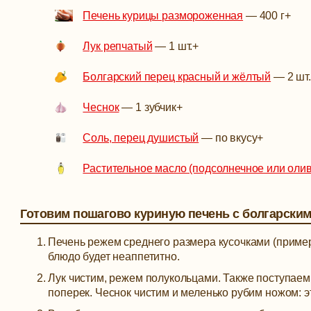
Печень курицы размороженная
—
400 г
+
Лук репчатый
—
1 шт.
+
Болгарский перец красный и жёлтый
—
2 шт.
Чеснок
—
1 зубчик
+
Соль, перец душистый
—
по вкусу
+
Растительное масло (подсолнечное или оли
Готовим пошагово куриную печень с болгарски
Печень режем среднего размера кусочками (примерн
блюдо будет неаппетитно.
Лук чистим, режем полукольцами. Также поступаем
поперек. Чеснок чистим и меленько рубим ножом: э