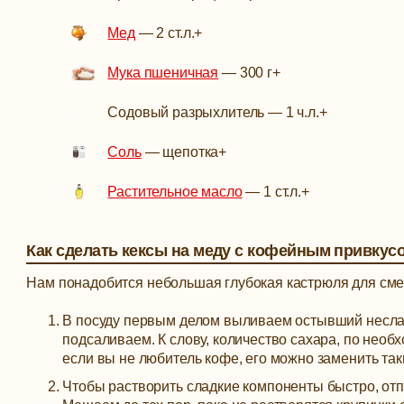
Мед
—
2 ст.л.
+
Мука пшеничная
—
300 г
+
Содовый разрыхлитель
—
1 ч.л.
+
Соль
—
щепотка
+
Растительное масло
—
1 ст.л.
+
Как сделать кексы на меду с кофейным привкус
Нам понадобится небольшая глубокая кастрюля для см
В посуду первым делом выливаем остывший неслад
подсаливаем. К слову, количество сахара, по необ
если вы не любитель кофе, его можно заменить та
Чтобы растворить сладкие компоненты быстро, отп