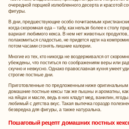
очередной порцией излюбленного десерта и красотой с
фигуры.
В дни, предшествующие особо почитаемым христиански
когда скоромная еда – табу, как нельзя более к столу пр
вариант любимого кекса.
В нем нет животных продуктов, 
полакомиться сладостью, не придется идти на компромис
потом часами сгонять лишние калории.
Многие из тех, кто никогда не воздерживался от скоромн
убеждены, что поститься по соображениям веры или ра
скучно и невкусно. Однако православная кухня умеет уди
строгие постные дни.
Приготовленные по предложенным ниже оригинальным
домашние постные кексы так же пышны и ароматны, как
на яйцах и масле, ведь в них кладут мед, ванилин, ягоды
любимый с детства вкус. Такая выпечка гораздо полезн
безвредна для фигуры, а также натуральна.
Пошаговый рецепт домашних постных кекс