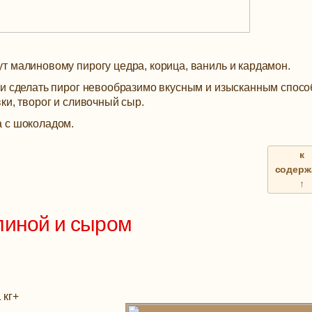
т малиновому пирогу цедра, корица, ваниль и кардамон.
 и сделать пирог невообразимо вкусным и изысканным спос
ки, творог и сливочный сыр.
 с шоколадом.
к
содерж
↑
линой и сыром
 кг
+