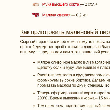
Мука высшего сорта
—
2 ст.л.
+
Малина свежая
—
0,2 кг
+
Как приготовить малиновый пир
Сырный пирог с малиной может кому-то показатьс
простой десерт, который готовится довольно быс
выпечку — предлагаем вам этот пошаговый рецеп
Мягкое сливочное масло (или маргарин)
щепотку соли и муку. Замешиваем пласт
Раскатываем тесто в круг, размером с ф
формируем высокие бортики. Делаем не
промазать маслом по дну и стенкам, чт
Теперь сформированный корж отправляе
200°С. Время выпекания коржа – 15 мин
Тем временем подготовим сырный крем.