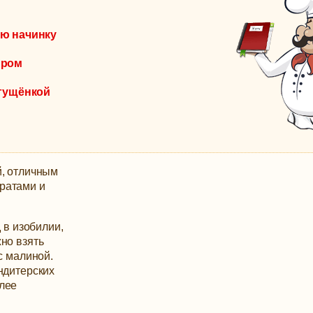
ую начинку
ыром
сгущёнкой
й, отличным
ратами и
 в изобилии,
но взять
с малиной.
ндитерских
лее