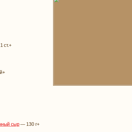
—
1 ст.
+
ой
+
чный сыр
—
130 г
+