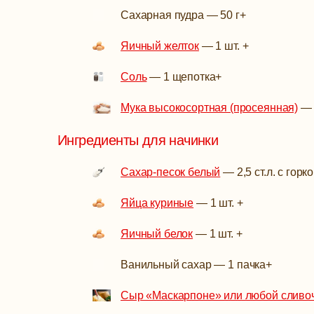
Сахарная пудра
—
50 г
+
Яичный желток
—
1 шт.
+
Соль
—
1 щепотка
+
Мука высокосортная (просеянная)
Ингредиенты для начинки
Сахар-песок белый
—
2,5 ст.л. с горк
Яйца куриные
—
1 шт.
+
Яичный белок
—
1 шт.
+
Ванильный сахар
—
1 пачка
+
Сыр «Маскарпоне» или любой сливо