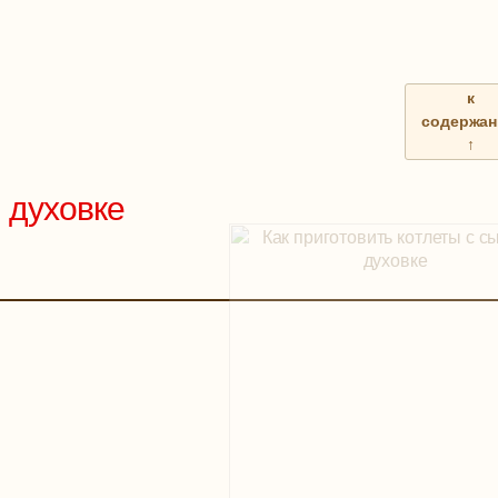
к
содержа
↑
 духовке