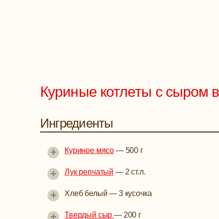
Куриные котлеты с сыром в
Ингредиенты
+
Куриное мясо
—
500 г
+
Лук репчатый
—
2 ст.л.
+
Хлеб белый
—
3 кусочка
+
Твердый сыр
—
200 г