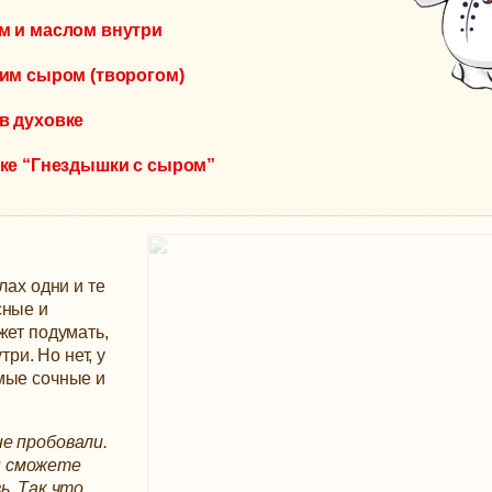
м и маслом внутри
им сыром (творогом)
в духовке
ке “Гнездышки с сыром”
лах одни и те
сные и
жет подумать,
три. Но нет, у
мые сочные и
не пробовали.
ы сможете
ь. Так что