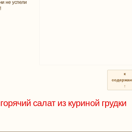
ни не успели
!
к
содержа
↑
орячий салат из куриной грудки