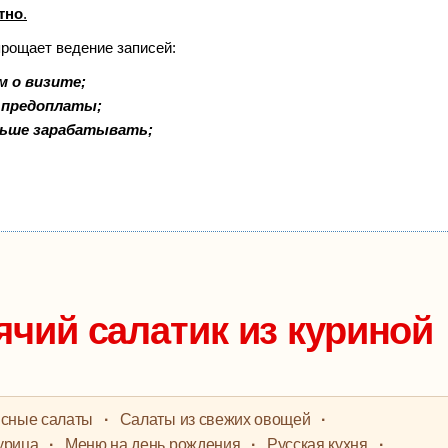
тно
.
прощает ведение записей:
м о визите;
и предоплаты;
льше зарабатывать;
ячий салатик из куриной
сные салаты
·
Салаты из свежих овощей
·
урица
·
Меню на день рождения
·
Русская кухня
·