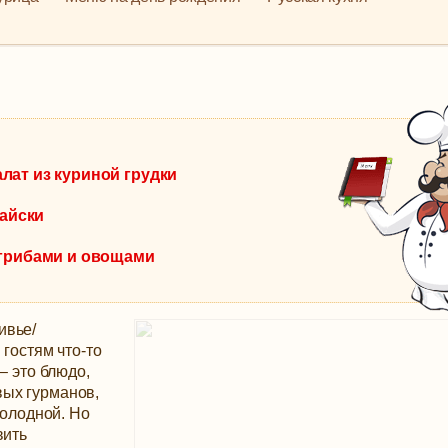
лат из куриной грудки
тайски
 грибами и овощами
ивье/
 гостям что-то
– это блюдо,
ых гурманов,
холодной.
Но
вить