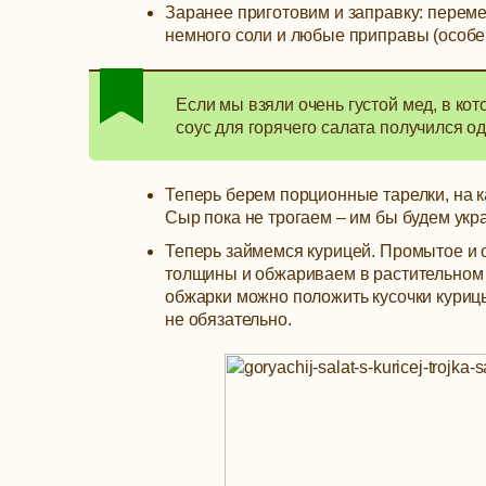
Заранее приготовим и заправку: пере
немного соли и любые приправы (особе
Если мы взяли очень густой мед, в ко
соус для горячего салата получился 
Теперь берем порционные тарелки, на 
Сыр пока не трогаем – им бы будем укра
Теперь займемся курицей. Промытое и 
толщины и обжариваем в растительном м
обжарки можно положить кусочки курицы
не обязательно.