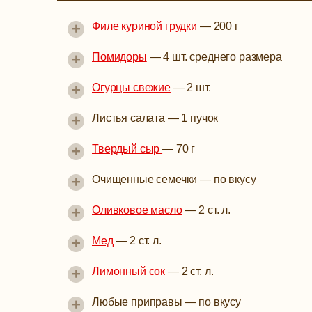
+
Филе куриной грудки
—
200 г
+
Помидоры
—
4 шт. среднего размера
+
Огурцы свежие
—
2 шт.
+
Листья салата
—
1 пучок
+
Твердый сыр
—
70 г
+
Очищенные семечки
—
по вкусу
+
Оливковое масло
—
2 ст. л.
+
Мед
—
2 ст. л.
+
Лимонный сок
—
2 ст. л.
+
Любые приправы
—
по вкусу