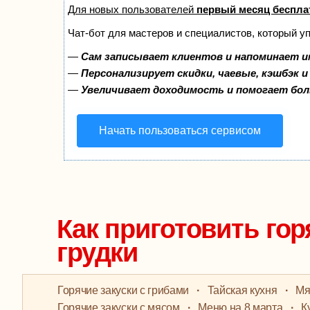
Для новых пользователей
первый месяц беспла
Чат-бот для мастеров и специалистов, который у
—
Сам записывает клиентов и напоминает и
—
Персонализирует скидки, чаевые, кэшбэк 
—
Увеличивает доходимость и помогает бо
Начать пользоваться сервисом
Как приготовить гор
грудки
Горячие закуски с грибами
·
Тайская кухня
·
Мя
Горячие закуски с мясом
·
Меню на 8 марта
·
К