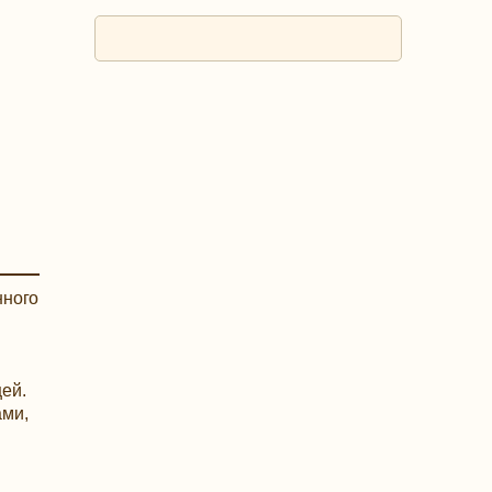
нного
ей.
ами,