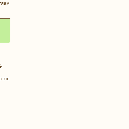
ляем
.
ей
о это