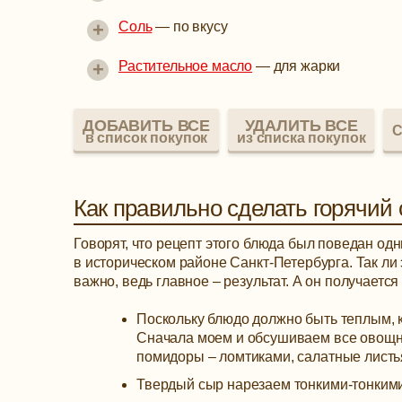
+
Соль
—
по вкусу
+
Растительное масло
—
для жарки
ДОБАВИТЬ ВСЕ
УДАЛИТЬ ВСЕ
С
в список покупок
из списка покупок
Как правильно сделать горячий 
Говорят, что рецепт этого блюда был поведан о
в историческом районе Санкт-Петербурга. Так ли 
важно, ведь главное – результат. А он получаетс
Поскольку блюдо должно быть теплым, 
Сначала моем и обсушиваем все овощны
помидоры – ломтиками, салатные листья
Твердый сыр нарезаем тонкими-тонким