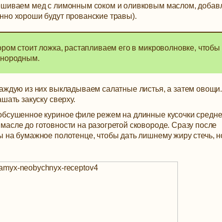
мешиваем мед с лимонным соком и оливковым маслом, добав
нно хороши будут прованские травы).
тором стоит ложка, растапливаем его в микроволновке, чтобы
однородным.
каждую из них выкладываем салатные листья, а затем овощи
шать закуску сверху.
обсушенное куриное филе режем на длинные кусочки средн
асле до готовности на разогретой сковороде. Сразу после
 на бумажное полотенце, чтобы дать лишнему жиру стечь, н