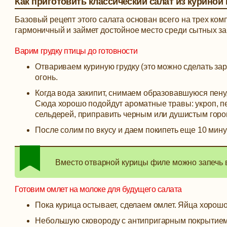
Как приготовить классический салат из куриной
Базовый рецепт этого салата основан всего на трех ком
гармоничный и займет достойное место среди сытных за
Варим грудку птицы до готовности
Отвариваем куриную грудку (это можно сделать за
огонь.
Когда вода закипит, снимаем образовавшуюся пену,
Сюда хорошо подойдут ароматные травы: укроп, пе
сельдерей, приправить черным или душистым горо
После солим по вкусу и даем покипеть еще 10 мин
Вместо отварной курицы филе можно запечь в
Готовим омлет на молоке для будущего салата
Пока курица остывает, сделаем омлет. Яйца хорошо
Небольшую сковороду с антипригарным покрытием