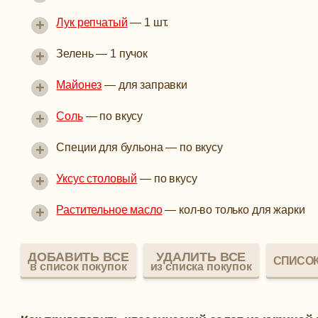
+
Лук репчатый
—
1 шт.
+
Зелень
—
1 пучок
+
Майонез
—
для заправки
+
Соль
—
по вкусу
+
Специи для бульона
—
по вкусу
+
Уксус столовый
—
по вкусу
+
Растительное масло
—
кол-во только для жарки
ДОБАВИТЬ ВСЕ
УДАЛИТЬ ВСЕ
СПИСОК
в список покупок
из списка покупок