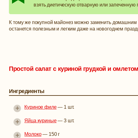
взять диетическую отварную или запеченную г
К тому же покупной майонез можно заменить домашним и
останется полезным и легким даже на новогоднем празд
Простой салат с куриной грудкой и омлето
Ингредиенты
+
Куриное филе
—
1 шт.
+
Яйца куриные
—
3 шт.
+
Молоко
—
150 г