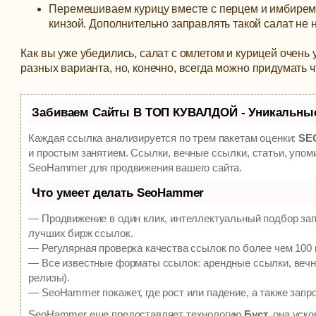
Перемешиваем курицу вместе с перцем и имбирем,
кинзой. Дополнительно заправлять такой салат не 
Как вы уже убедились, салат с омлетом и курицей очен
разных варианта, но, конечно, всегда можно придумать ч
Забиваем Сайты В ТОП КУВАЛДОЙ - Уникальны
Каждая ссылка анализируется по трем пакетам оценки:
SEO
и простым занятием. Ссылки, вечные ссылки, статьи, упом
SeoHammer для продвижения вашего сайта.
Что умеет делать SeoHammer
— Продвижение в один клик, интеллектуальный подбор зап
лучших бирж ссылок.
— Регулярная проверка качества ссылок по более чем 100 
— Все известные форматы ссылок: арендные ссылки, вечны
релизы).
— SeoHammer покажет, где рост или падение, а также запр
SeoHammer еще предоставляет технологию
Буст
, она уск