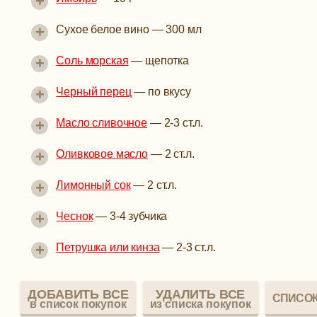
+
+
Сухое белое вино
—
300 мл
+
Соль морская
—
щепотка
+
Черный перец
—
по вкусу
+
Масло сливочное
—
2-3 ст.л.
+
Оливковое масло
—
2 ст.л.
+
Лимонный сок
—
2 ст.л.
+
Чеснок
—
3-4 зубчика
+
Петрушка или кинза
—
2-3 ст.л.
ДОБАВИТЬ ВСЕ
УДАЛИТЬ ВСЕ
СПИСОК
в список покупок
из списка покупок