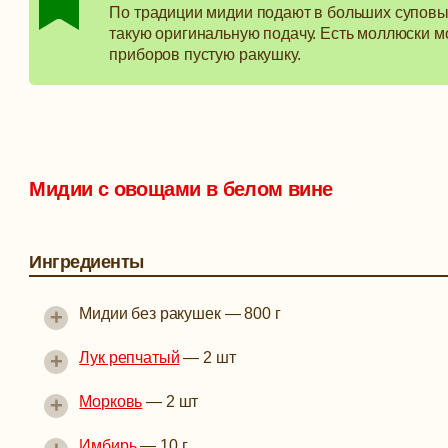
По традиции мидии подают в больших суповых
такую оригинальную подачу. Есть моллюски м
приборов пустую ракушку.
Мидии с овощами в белом вине
Ингредиенты
+
Мидии без ракушек
—
800 г
+
Лук репчатый
—
2 шт
+
Морковь
—
2 шт
Имбирь
—
10 г