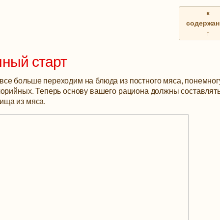
к
содержа
↑
чный старт
се больше переходим на блюда из постного мяса, понемног
лорийных. Теперь основу вашего рациона должны составлят
ища из мяса.