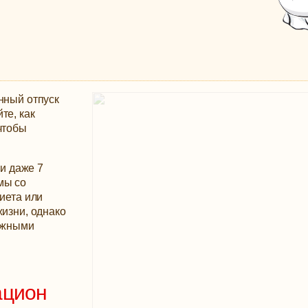
нный отпуск
те, как
чтобы
ли даже 7
мы со
иета или
жизни, однако
ожными
ацион