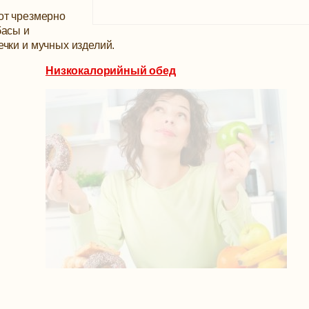
от чрезмерно
басы и
чки и мучных изделий.
Низкокалорийный обед