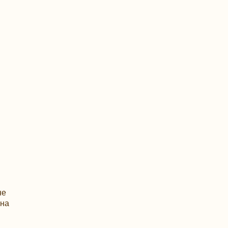
не
 на