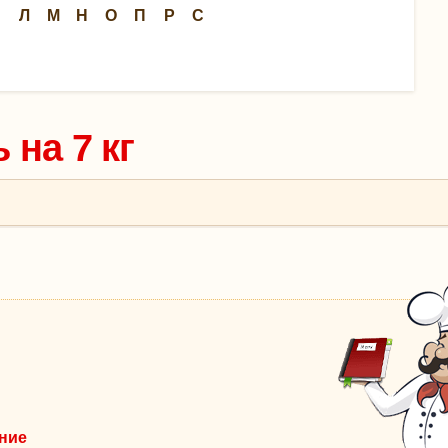
Л
М
Н
О
П
Р
С
 на 7 кг
ение