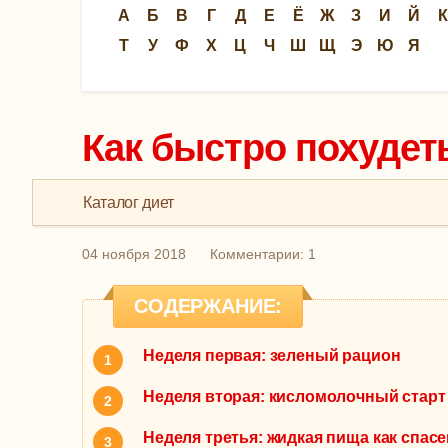
А
Б
В
Г
Д
Е
Ё
Ж
З
И
Й
К
Т
У
Ф
Х
Ц
Ч
Ш
Щ
Э
Ю
Я
Как быстро похудеть
Каталог диет
04 ноября 2018
Комментарии: 1
СОДЕРЖАНИЕ:
Неделя первая: зеленый рацион
Неделя вторая: кисломолочный старт
Неделя третья: жидкая пища как спас