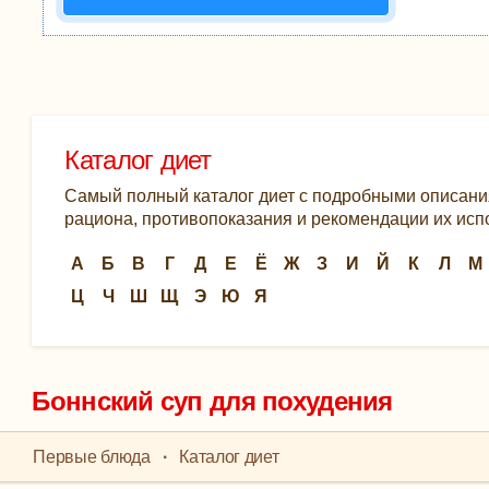
Каталог диет
Самый полный каталог диет с подробными описани
рациона, противопоказания и рекомендации их ис
А
Б
В
Г
Д
Е
Ё
Ж
З
И
Й
К
Л
М
Ц
Ч
Ш
Щ
Э
Ю
Я
Боннский суп для похудения
Первые блюда
·
Каталог диет