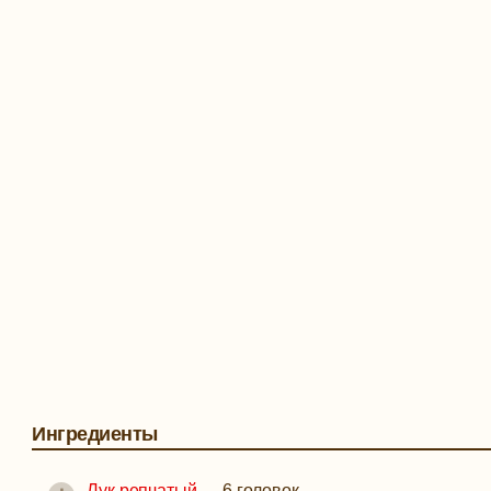
Ингредиенты
Лук репчатый
—
6 головок