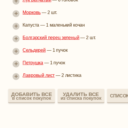
+
+
Морковь
—
2 шт.
+
Капуста
—
1 маленький кочан
+
Болгарский перец зеленый
—
2 шт.
+
Сельдерей
—
1 пучок
+
Петрушка
— 1 пучок
+
Лавровый лист
—
2 листика
ДОБАВИТЬ ВСЕ
УДАЛИТЬ ВСЕ
СПИСОК
в список покупок
из списка покупок