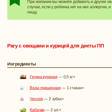
При желании вы можете добавить и другие ово
случае, если у ребенка нет на них аллергии, 
пищу.
Рагу с овощами и курицей для диеты ПП
Ингредиенты
Грудка куриная
—
0,5 кг
+
Вода очищенная
—
1 стакан
+
Чеснок
—
2 зубка
+
Кабачки
—
2 шт.
+