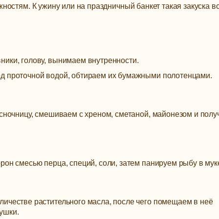
остям. К ужину или на праздничный банкет такая закуска в
ники, голову, вынимаем внутренности.
д проточной водой, обтираем их бумажными полотенцами.
есночницу, смешиваем с хреном, сметаной, майонезом и пол
рон смесью перца, специй, соли, затем панируем рыбу в мук
личестве растительного масла, после чего помещаем в неё
ушки.