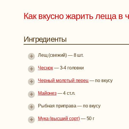
Как вкусно жарить леща в 
Ингредиенты
+
Лещ (свежий)
—
8 шт.
+
Чеснок
—
3-4 головки
+
Черный молотый перец
—
по вкусу
+
Майонез
—
4 ст.л.
+
Рыбная приправа
—
по вкусу
+
Мука (высший сорт)
—
50 г