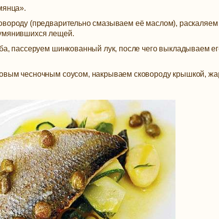
мянца».
овороду (предварительно смазываем её маслом), раскаляем 
румянившихся лещей.
ба, пассеруем шинкованный лук, после чего выкладываем ег
товым чесночным соусом, накрываем сковороду крышкой, ж