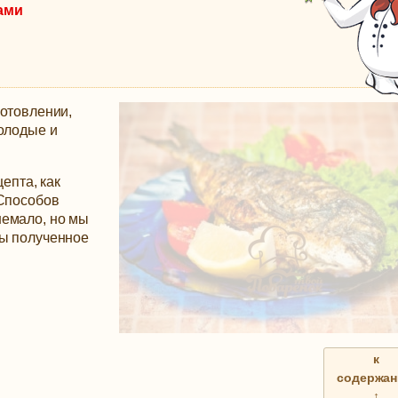
ами
готовлении,
молодые и
епта, как
Способов
немало, но мы
бы полученное
к
содержа
↑