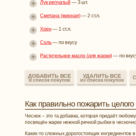
+
Лук репчатый
—
3 шт.
+
Сметана (жирная)
—
2 ст.л.
+
Хрен
—
1 ст.л.
+
Соль
—
по вкусу
+
Растительное масло (для жарки)
—
по вкус
ДОБАВИТЬ ВСЕ
УДАЛИТЬ ВСЕ
С
в список покупок
из списка покупок
Как правильно пожарить целого
Чеснок – это та добавка, которая придаёт любом
посвящён жарке нежной речной рыбки в чесночно
Каких-то сложных дорогостоящих ингредиентов в 