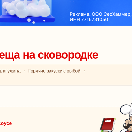
леща на сковородке
для ужина
·
Горячие закуски с рыбой
·
соусе