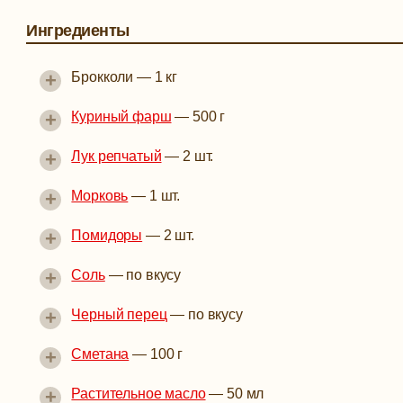
Ингредиенты
+
Брокколи
—
1 кг
+
Куриный фарш
—
500 г
+
Лук репчатый
—
2 шт.
+
Морковь
—
1 шт.
+
Помидоры
—
2 шт.
+
Соль
—
по вкусу
+
Черный перец
—
по вкусу
+
Сметана
—
100 г
+
Растительное масло
—
50 мл