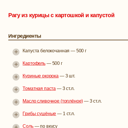
Рагу из курицы с картошкой и капустой
Ингредиенты
+
Капуста белокочанная
—
500 г
+
Картофель
—
500 г
+
Куриные окорока
—
3 шт.
+
Томатная паста
—
3 ст.л.
+
Масло сливочное (топлёное)
—
3 ст.л.
+
Грибы сушёные
—
1 ст.л.
+
Соль
—
по вкусу