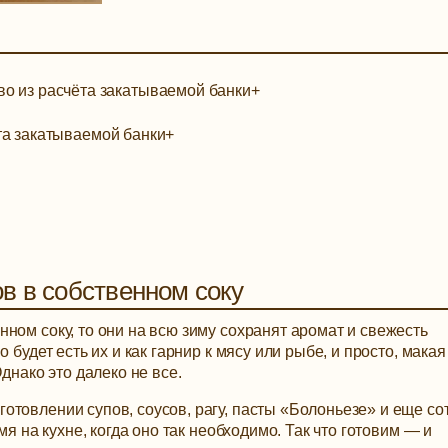
во из расчёта закатываемой банки
+
ёта закатываемой банки
+
в в собственном соку
ном соку, то они на всю зиму сохранят аромат и свежесть
 будет есть их и как гарнир к мясу или рыбе, и просто, макая
днако это далеко не все.
товлении супов, соусов, рагу, пасты «Болоньезе» и еще со
мя на кухне, когда оно так необходимо. Так что готовим — и