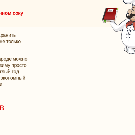
нном соку
хранить
 не только
ароде можно
 зиму просто
глый год
а экономный
и
в