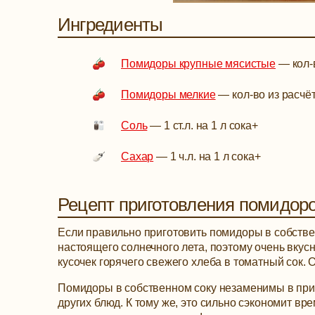
Ингредиенты
Помидоры крупные мясистые
—
кол-
Помидоры мелкие
—
кол-во из расч
Соль
—
1 ст.л. на 1 л сока
+
Сахар
—
1 ч.л. на 1 л сока
+
Рецепт приготовления помидоро
Если правильно приготовить помидоры в собствен
настоящего солнечного лета, поэтому очень вкусно
кусочек горячего свежего хлеба в томатный сок. О
Помидоры в собственном соку незаменимы в приго
других блюд. К тому же, это сильно сэкономит вре