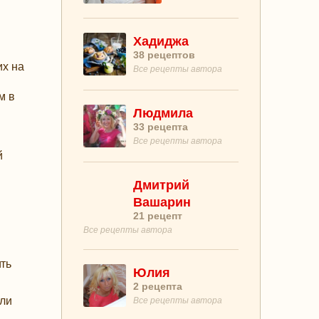
Хадиджа
38
рецептов
их на
Все рецепты автора
м в
Людмила
33
рецепта
Все рецепты автора
й
Дмитрий
Вашарин
21
рецепт
Все рецепты автора
ть
Юлия
2
рецепта
или
Все рецепты автора