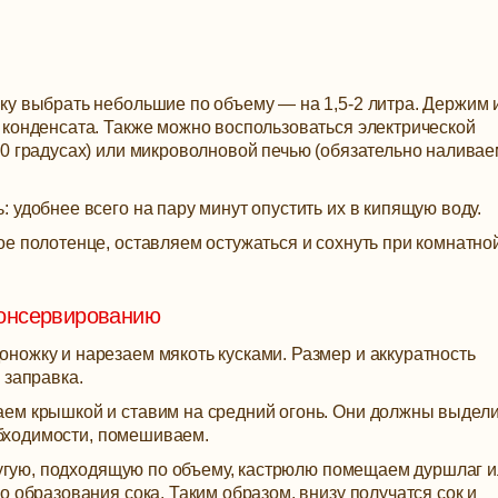
ку выбрать небольшие по объему — на 1,5-2 литра. Держим 
 конденсата. Также можно воспользоваться электрической
0 градусах) или микроволновой печью (обязательно наливае
 удобнее всего на пару минут опустить их в кипящую воду.
е полотенце, оставляем остужаться и сохнуть при комнатно
консервированию
ножку и нарезаем мякоть кусками. Размер и аккуратность
 заправка.
ем крышкой и ставим на средний огонь. Они должны выдели
еобходимости, помешиваем.
другую, подходящую по объему, кастрюлю помещаем дуршлаг 
о образования сока. Таким образом, внизу получатся сок и