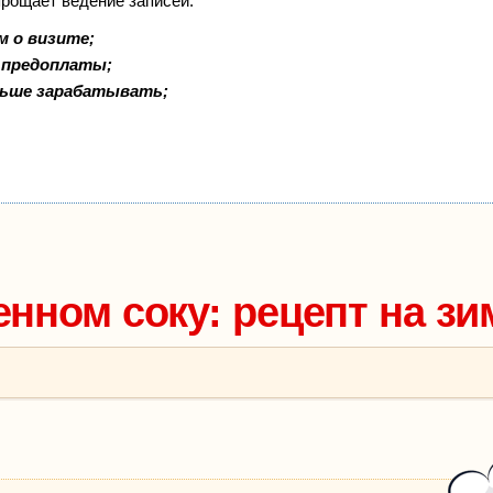
прощает ведение записей:
м о визите;
и предоплаты;
льше зарабатывать;
нном соку: рецепт на зи