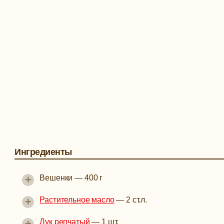
Ингредиенты
+
Вешенки
—
400 г
+
Растительное масло
—
2 ст.л.
+
Лук репчатый
—
1 шт.