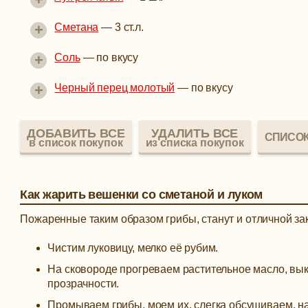
+
Сметана
—
3 ст.л.
+
Соль
—
по вкусу
+
Черный перец молотый
—
по вкусу
ДОБАВИТЬ ВСЕ
УДАЛИТЬ ВСЕ
СПИСОК
в список покупок
из списка покупок
Как жарить вешенки со сметаной и луком
Пожаренные таким образом грибы, станут и отличной зак
Чистим луковицу, мелко её рубим.
На сковороде прогреваем растительное масло, вык
прозрачности.
Промываем грибы, моем их, слегка обсушиваем, н