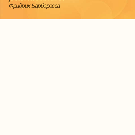
Фридрих Барбаросса