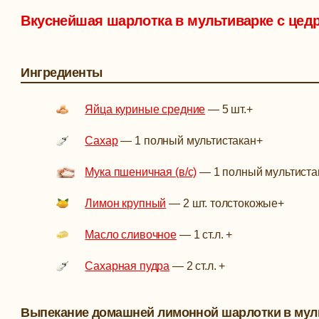
Вкуснейшая шарлотка в мультиварке с цед
Ингредиенты
Яйца куриные средние
—
5 шт.
+
Сахар
—
1 полный мультистакан
+
Мука пшеничная (в/с)
—
1 полный мультиста
Лимон крупный
—
2 шт. толстокожые
+
Масло сливочное
—
1 ст.л.
+
Сахарная пудра
—
2 ст.л.
+
Выпекание домашней лимонной шарлотки в мул