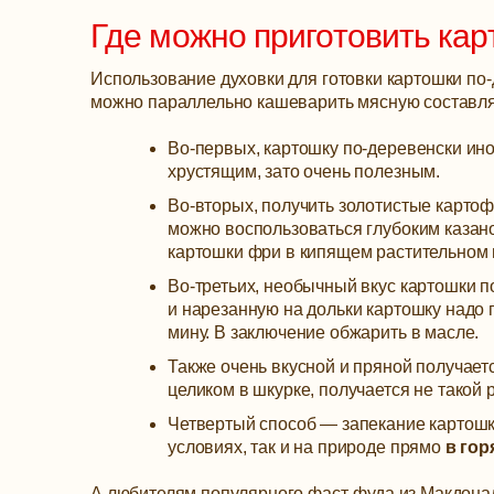
Где можно приготовить кар
Использование духовки для готовки картошки по-
можно параллельно кашеварить мясную составля
Во-первых, картошку по-деревенски ино
хрустящим, зато очень полезным.
Во-вторых, получить золотистые карт
можно воспользоваться глубоким казан
картошки фри в кипящем растительном 
Во-третьих, необычный вкус картошки п
и нарезанную на дольки картошку надо 
мину. В заключение обжарить в масле.
Также очень вкусной и пряной получает
целиком в шкурке, получается не такой р
Четвертый способ — запекание картош
условиях, так и на природе прямо
в гор
А любителям популярного фаст-фуда из Макдона