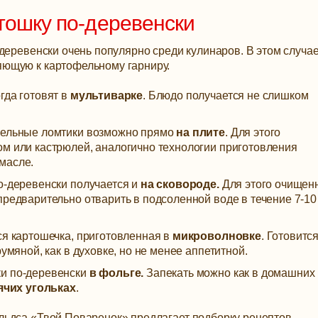
тошку по-деревенски
деревенски очень популярно среди кулинаров. В этом случа
ющую к картофельному гарниру.
гда готовят в
мультиварке
. Блюдо получается не слишком
офельные ломтики возможно прямо
на плите
. Для этого
ом или кастрюлей, аналогично технологии приготовления
масле.
о-деревенски получается и
на сковороде.
Для этого очищен
предварительно отварить в подсоленной воде в течение 7-10
ся картошечка, приготовленная в
микроволновке
. Готовитс
умяной, как в духовке, но не менее аппетитной.
ки по-деревенски
в фольге.
Запекать можно как в домашних
ячих угольках
.
льдса «Твой Поваренок» предлагает подборку рецептов