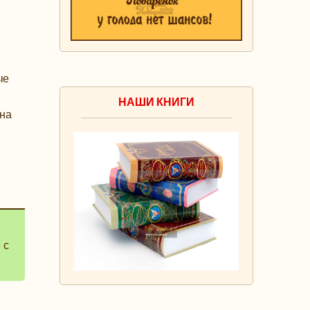
ые
НАШИ КНИГИ
она
 с