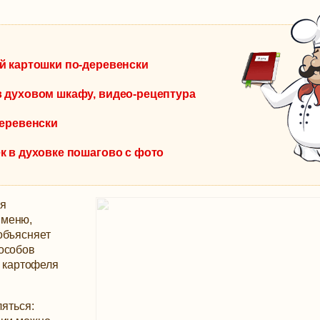
й картошки по-деревенски
 духовом шкафу, видео-рецептура
деревенски
к в духовке пошагово с фото
ся
 меню,
объясняет
пособов
о картофеля
ляться: