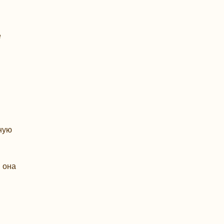
е
ную
я она