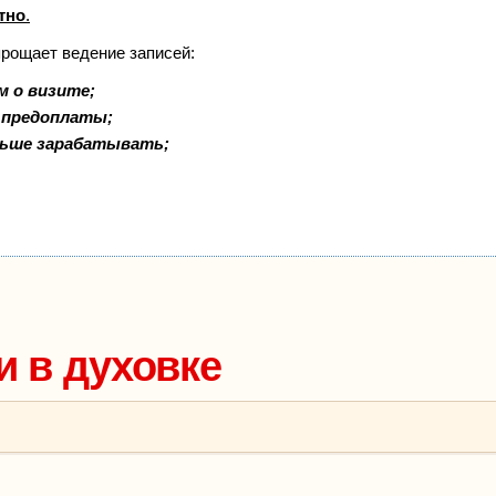
тно
.
прощает ведение записей:
м о визите;
и предоплаты;
льше зарабатывать;
 в духовке