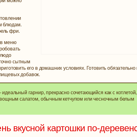
ции можно
отовлении
м блюдам.
ель фри.
 в меню
пробовать
Блюдо
аточно сытным
приготовить его в домашних условиях. Готовить обязательно
 пищевых добавок.
 идеальный гарнир, прекрасно сочетающийся как с котлетой,
 овощным салатом, обычным кетчупом или чесночным белым
нь вкусной картошки по-деревен