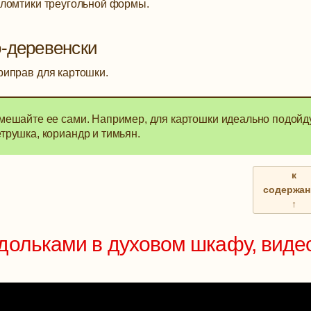
 ломтики треугольной формы.
о-деревенски
риправ для картошки.
 смешайте ее сами. Например, для картошки идеально подойд
етрушка, кориандр и тимьян.
к
содержа
↑
дольками в духовом шкафу, виде