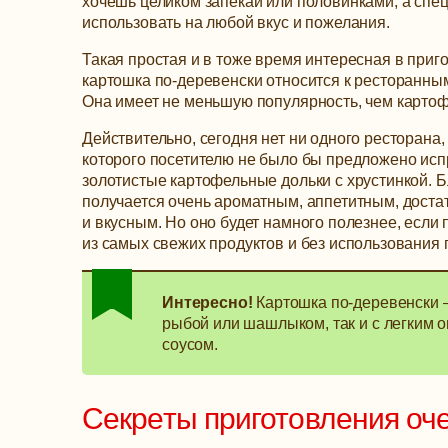
хочешь целиком запекай или половинками, а спе
использовать на любой вкус и пожелания.
Такая простая и в тоже время интересная в приг
картошка по-деревенски относится к ресторанны
Она имеет не меньшую популярность, чем картоф
Действительно, сегодня нет ни одного ресторана,
которого посетителю не было бы предложено ис
золотистые картофельные дольки с хрустинкой. 
получается очень ароматным, аппетитным, дост
и вкусным. Но оно будет намного полезнее, если 
из самых свежих продуктов и без использования
Интересно!
Картошка по-деревенски –
рыбой или шашлыком, так и с легким
соусом.
Секреты приготовления оче