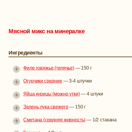
Мясной микс на минералке
Ингредиенты
+
Филе говяжье (телячье)
—
150 г
+
Огурчики средние
—
3-4 штучки
+
Яйца курицы (можно утки)
—
4 штуки
+
Зелень лука свежего
—
150 г
+
Сметана (средняя жирность)
—
1/2 стакана