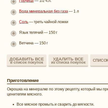
+
Горчица
—
1/2 ч.л.
+
Вода минеральная без газа
—
1 л
+
Соль
—
треть чайной ложки
+
Язык телячий
—
150 г
+
Ветчина
—
150 г
ДОБАВИТЬ ВСЕ
УДАЛИТЬ ВСЕ
СПИСОК
в список покупок
из списка покупок
Приготовление
Окрошка на минералке по этому рецепту, который мы п
ценителям мясного.
Все мясное промыть и сварить до мягкости.