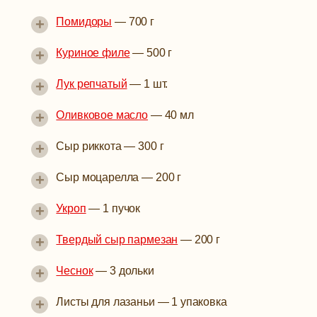
+
Помидоры
—
700 г
+
Куриное филе
—
500 г
+
Лук репчатый
—
1 шт.
+
Оливковое масло
—
40 мл
+
Сыр риккота
—
300 г
+
Сыр моцарелла
—
200 г
+
Укроп
—
1 пучок
+
Твердый сыр пармезан
—
200 г
+
Чеснок
—
3 дольки
+
Листы для лазаньи
—
1 упаковка