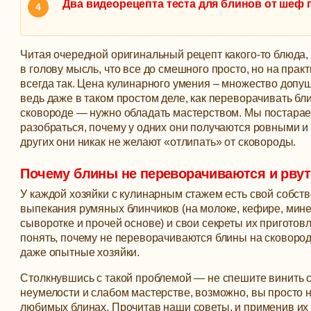
Два видеорецепта теста для блинов от шеф 
Читая очередной оригинальный рецепт какого-то блюда,
в голову мысль, что все до смешного просто, но на практ
всегда так. Цена кулинарного умения – множество допу
ведь даже в таком простом деле, как переворачивать бл
сковороде — нужно обладать мастерством.
Мы постара
разобраться, почему у одних они получаются ровными и
других они никак не желают «отлипать» от сковороды.
Почему блины не переворачиваются и рвут
У каждой хозяйки с кулинарным стажем есть свой собст
выпекания румяных блинчиков (на молоке, кефире, мин
сыворотке и прочей основе) и свои секреты их приготовл
понять, почему не переворачиваются блины на сковород
даже опытные хозяйки.
Столкнувшись с такой проблемой — не спешите винить 
неумелости и слабом мастерстве, возможно, вы просто н
любимых блинах. Прочитав наши советы, и применив их 