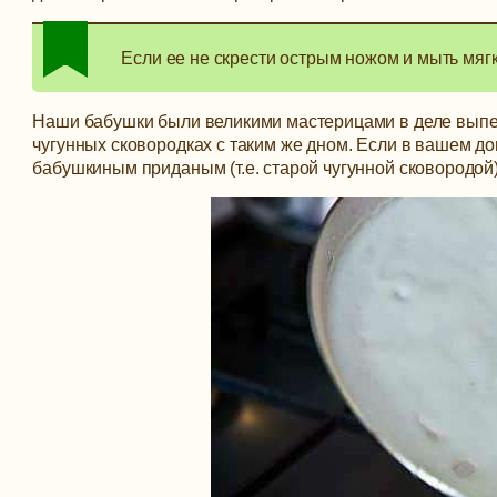
Если ее не скрести острым ножом и мыть мягк
Наши бабушки были великими мастерицами в деле выпек
чугунных сковородках с таким же дном. Если в вашем д
бабушкиным приданым (т.е. старой чугунной сковородой