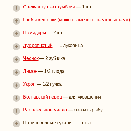
+
Свежая тушка скумбрии
—
1 шт.
+
Грибы вешенки (можно заменить шампиньонами)
+
Помидоры
—
2 шт.
+
Лук репчатый
—
1 луковица
+
Чеснок
—
2 зубчика
+
Лимон
—
1/2 плода
+
Укроп
—
1/2 пучка
+
Болгарский перец
—
для украшения
+
Растительное масло
— смазать рыбу
+
Панировочные сухари
—
1 ст. л.