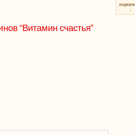
содерж
↑
инов “Витамин счастья”