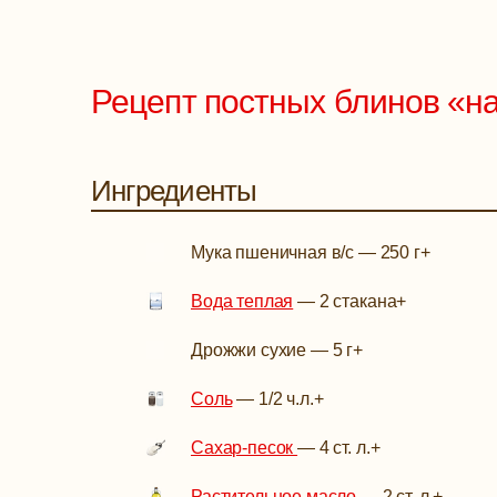
Рецепт постных блинов «на
Ингредиенты
Мука пшеничная в/с
—
250 г
+
Вода теплая
—
2 стакана
+
Дрожжи сухие
—
5 г
+
Соль
—
1/2 ч.л.
+
Сахар-песок
—
4 ст. л.
+
Растительное масло
—
2 ст. л.
+