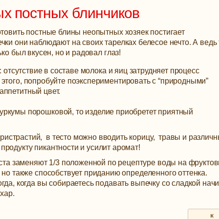
ых постных блинчиков
отовить постные блины неопытных хозяек постигает
ки они наблюдают на своих тарелках белесое нечто. А ведь 
ко был вкусен, но и радовал глаз!
: отсутствие в составе молока и яиц затрудняет процесс
 этого, попробуйте поэкспериментировать с “природными”
аппетитный цвет.
куркумы порошковой, то изделие приобретет приятный
ристрастий, в тесто можно вводить корицу, травы и различ
продукту пикантности и усилит аромат!
та заменяют 1/3 положенной по рецептуре воды на фрукто
а, но также способствует приданию определенного оттенка.
тогда, когда вы собираетесь подавать выпечку со сладкой нач
хар.
к