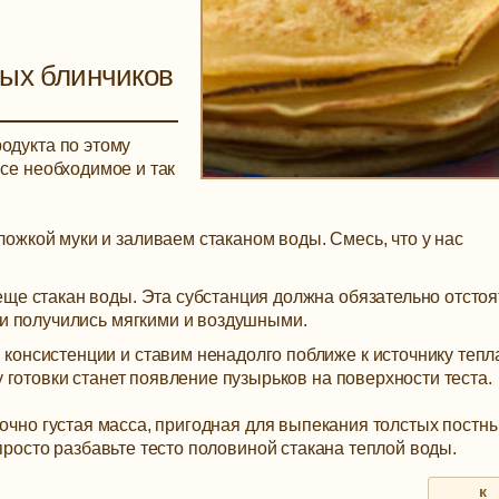
ных блинчиков
одукта по этому
все необходимое и так
жкой муки и заливаем стаканом воды. Смесь, что у нас
ще стакан воды. Эта субстанция должна обязательно отстоя
ки получились мягкими и воздушными.
консистенции и ставим ненадолго поближе к источнику тепл
 готовки станет появление пузырьков на поверхности теста.
точно густая масса, пригодная для выпекания толстых постн
просто разбавьте тесто половиной стакана теплой воды.
к