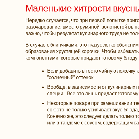
Маленькие хитрости вкусн
Нередко случается, что при первой попытке приг
разочарование: вместо румяной золотистой выпеч
важно, чтобы результат кулинарного труда не толь
В случае с блинчиками, этот казус легко объясним
образования хрустящей корочки. Чтобы избежать
компонентами, которые придают готовому блюду 
Если добавить в тесто чайную ложечку 
”солнечный” оттенок.
Вообще, в зависимости от кулинарных п
специи. Все это лишь придаст готовому 
Некоторые повара при замешивании тес
сок: это не только усиливает вкус блюд
Конечно же, это следует делать только 
или в тандеме с соусом, содержащим са