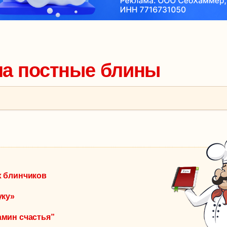
ма постные блины
х блинчиков
уку»
мин счастья”