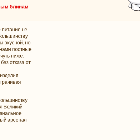
тным блинам
 питания не
 большинству
ы вкусной, но
нами постные
чуть ниже,
без отказа от
 изделия
атрачивая
большинству
ся Великий
банальное
ный арсенал