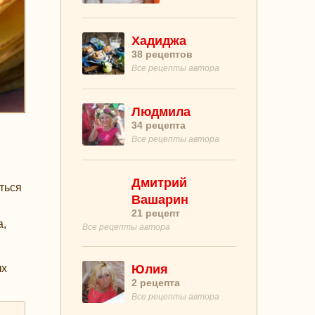
Хадиджа
38
рецептов
Все рецепты автора
Людмила
34
рецепта
Все рецепты автора
Дмитрий
ться
Вашарин
21
рецепт
а,
Все рецепты автора
Юлия
ых
2
рецепта
Все рецепты автора