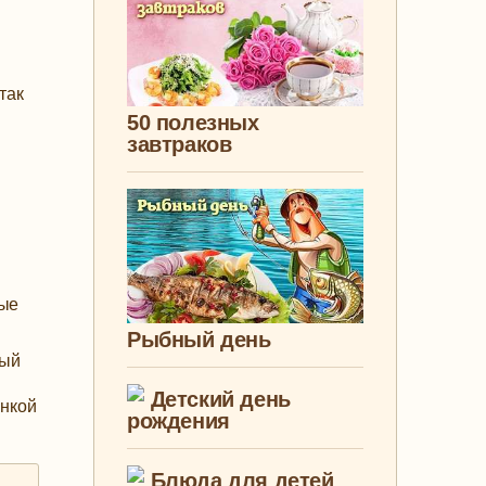
так
50 полезных
завтраков
ные
Рыбный день
вый
Детский день
инкой
рождения
Блюда для детей