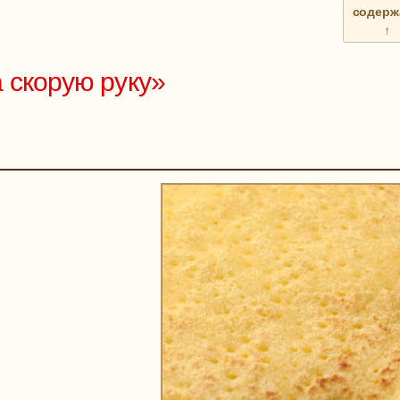
содерж
↑
 скорую руку»