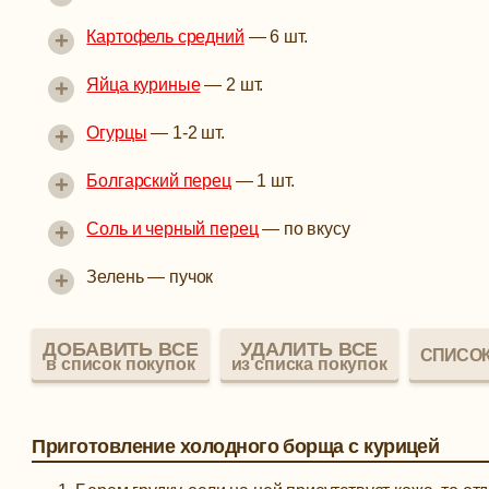
+
Картофель средний
—
6 шт.
+
Яйца куриные
—
2 шт.
+
Огурцы
—
1-2 шт.
+
Болгарский перец
—
1 шт.
+
Соль и черный перец
—
по вкусу
+
Зелень
—
пучок
ДОБАВИТЬ ВСЕ
УДАЛИТЬ ВСЕ
СПИСОК
в список покупок
из списка покупок
Приготовление холодного борща с курицей