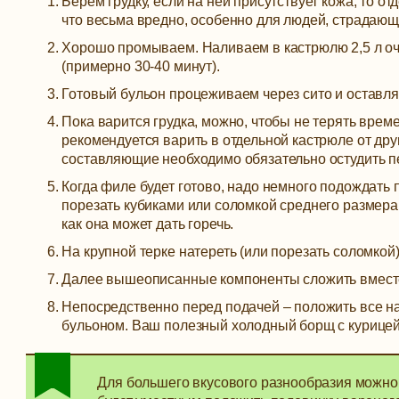
Берем грудку, если на ней присутствует кожа, то о
что весьма вредно, особенно для людей, страдаю
Хорошо промываем. Наливаем в кастрюлю 2,5 л оч
(примерно 30-40 минут).
Готовый бульон процеживаем через сито и оставля
Пока варится грудка, можно, чтобы не терять време
рекомендуется варить в отдельной кастрюле от дру
составляющие необходимо обязательно остудить п
Когда филе будет готово, надо немного подождать п
порезать кубиками или соломкой среднего размера
как она может дать горечь.
На крупной терке натереть (или порезать соломкой) 
Далее вышеописанные компоненты сложить вместе,
Непосредственно перед подачей – положить все н
бульоном. Ваш полезный холодный борщ с курицей 
Для большего вкусового разнообразия можно