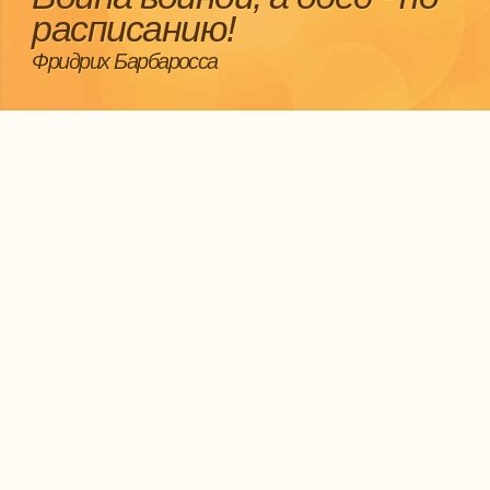
расписанию!
Фридрих Барбаросса