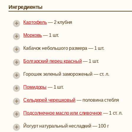
Ингредиенты
+
Картофель
—
2 клубня
+
Морковь
—
1 шт.
+
Кабачок небольшого размера
—
1 шт.
+
Болгарский перец красный
—
1 шт.
+
Горошек зеленый замороженый
—
ст. л.
+
Помидоры
—
1 шт.
+
Сельдерей черешковый
—
половина стебля
+
Подсолнечное масло или сливочное
—
1 ст. л.
+
Йогурт натуральный несладкий
—
100 г