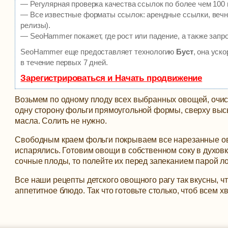
— Регулярная проверка качества ссылок по более чем 100 
— Все известные форматы ссылок: арендные ссылки, вечны
релизы).
— SeoHammer покажет, где рост или падение, а также запр
SeoHammer еще предоставляет технологию
Буст
, она уск
в течение первых 7 дней.
Зарегистрироваться и Начать продвижение
Возьмем по одному плоду всех выбранных овощей, очи
одну сторону фольги прямоугольной формы, сверху высы
масла. Солить не нужно.
Свободным краем фольги покрываем все нарезанные ов
испарялись. Готовим овощи в собственном соку в духовк
сочные плоды, то полейте их перед запеканием парой л
Все наши рецепты детского овощного рагу так вкусны, ч
аппетитное блюдо. Так что готовьте столько, чтоб всем х