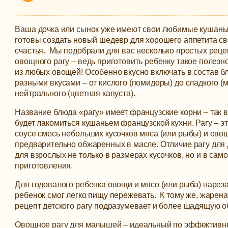
Ваша дочка или сынок уже имеют свои любимые кушанья
готовы создать новый шедевр для хорошего аппетита св
счастья. Мы подобрали для вас несколько простых реце
овощного рагу – ведь приготовить ребенку такое полез
из любых овощей!
Особенно вкусно включать в состав б
разными вкусами – от кислого (помидоры) до сладкого (
нейтрального (цветная капуста).
Название блюда «рагу» имеет французские корни – так
будет лакомиться кушаньем французской кухни. Рагу – э
соусе смесь небольших кусочков мяса (или рыбы) и ово
предварительно обжаренных в масле. Отличие рагу для д
для взрослых не только в размерах кусочков, но и в сам
приготовления.
Для годовалого ребенка овощи и мясо (или рыба) нарез
ребенок смог легко пищу пережевать. К тому же, жарен
рецепт детского рагу подразумевает и более щадящую о
Овощное рагу для малышей – идеальный по эффективно