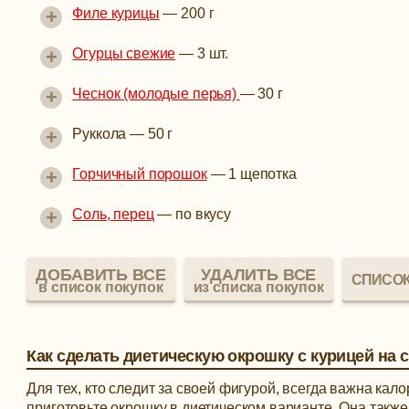
+
Филе курицы
—
200 г
+
Огурцы свежие
—
3 шт.
+
Чеснок (молодые перья)
—
30 г
+
Руккола
—
50 г
+
Горчичный порошок
—
1 щепотка
+
Соль, перец
—
по вкусу
ДОБАВИТЬ ВСЕ
УДАЛИТЬ ВСЕ
СПИСОК
в список покупок
из списка покупок
Как сделать диетическую окрошку с курицей на
Для тех, кто следит за своей фигурой, всегда важна ка
приготовьте окрошку в диетическом варианте. Она также