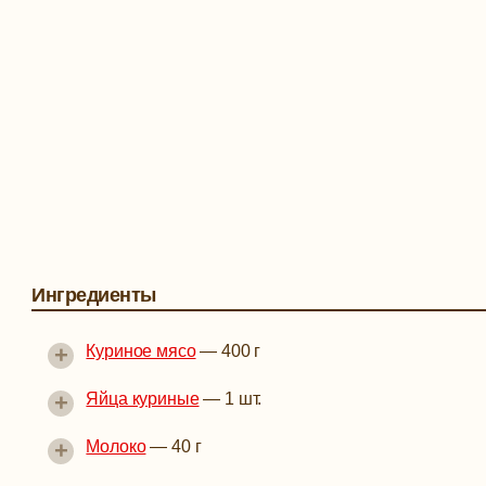
Ингредиенты
+
Куриное мясо
—
400 г
+
Яйца куриные
—
1 шт.
+
Молоко
—
40 г