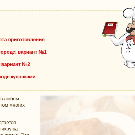
епта приготовления
овороде: вариант №1
: вариант №2
роде кусочками
 в любом
нтом многих
стается
 икру на