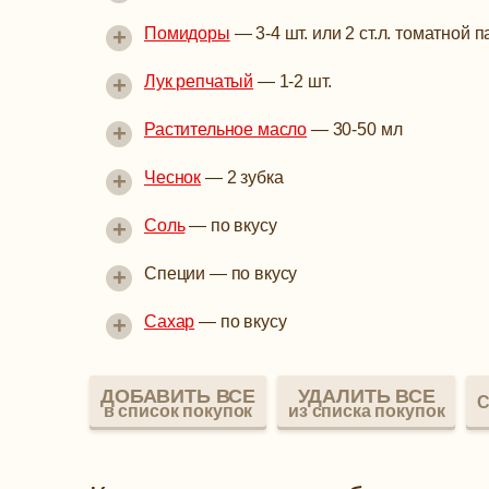
+
Помидоры
—
3-4 шт. или 2 ст.л. томатной 
+
Лук репчатый
—
1-2 шт.
+
Растительное масло
—
30-50 мл
+
Чеснок
—
2 зубка
+
Соль
—
по вкусу
+
Специи
—
по вкусу
+
Сахар
—
по вкусу
ДОБАВИТЬ ВСЕ
УДАЛИТЬ ВСЕ
С
в список покупок
из списка покупок