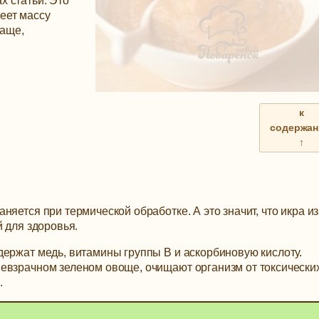
х статьи.
Это
еет массу
чаще,
к
содержа
↑
яется при термической обработке. А это значит, что икра из
й для здоровья.
держат медь, витамины группы В и аскорбиновую кислоту.
евзрачном зеленом овоще, очищают организм от токсически
.