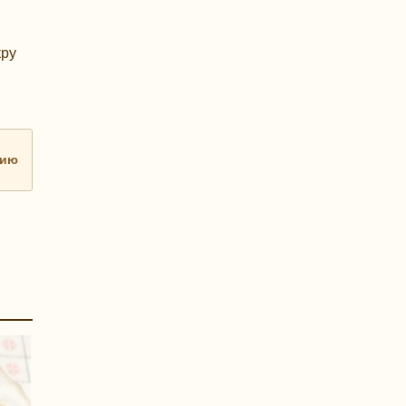
кру
нию