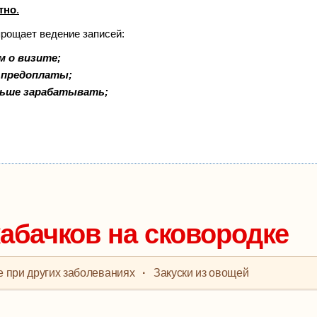
тно
.
прощает ведение записей:
м о визите;
и предоплаты;
льше зарабатывать;
кабачков на сковородке
 при других заболеваниях
·
Закуски из овощей