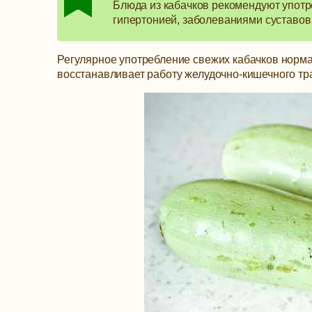
Блюда из кабачков рекомендуют упот
гипертонией, заболеваниями суставов 
Регулярное употребление свежих кабачков нормал
восстанавливает работу желудочно-кишечного тра