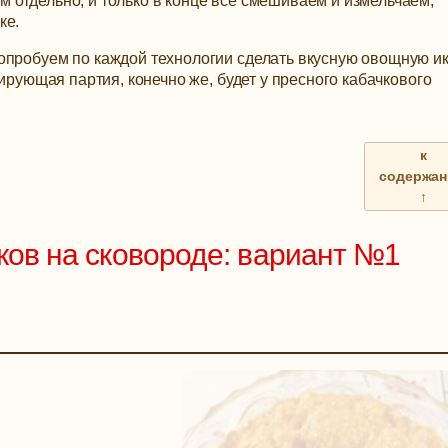
 отдельно, и только в конце всё смешиваем и измельчаем,
ке.
опробуем по каждой технологии сделать вкусную овощную и
лирующая партия, конечно же, будет у пресного кабачкового
к
содержа
↑
чков на сковороде: вариант №1