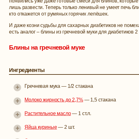
появились уже даже готовые смеси для блинов, которые
лишь развести. Теперь только ленивый не умеет печь бл
кто откажется от румяных горячих лепёшек.
И даже козни судьбы для сахарных диабетиков не помех
есть аналог – блины из гречневой муки для диабетиков 2 
Блины на гречневой муке
Ингредиенты
+
Гречневая мука
—
1/2 стакана
+
Молоко жирность до 2,7%
—
1,5 стакана
+
Растительное масло
—
1 ст.л.
+
Яйца куриные
—
2 шт.