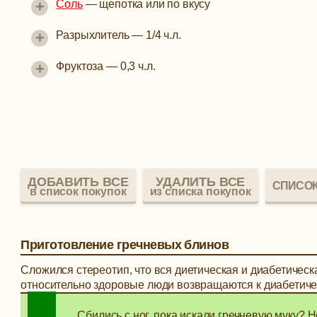
+
Соль
—
щепотка или по вкусу
+
Разрыхлитель
—
1/4 ч.л.
+
Фруктоза
—
0,3 ч.л.
ДОБАВИТЬ ВСЕ
УДАЛИТЬ ВСЕ
СПИСОК
в список покупок
из списка покупок
Приготовление гречневых блинов
Сложился стереотип, что вся диетическая и диабетическа
относительно здоровые люди возвращаются к диабетичес
Сбились с ног, пока искали гречневую муку? Н