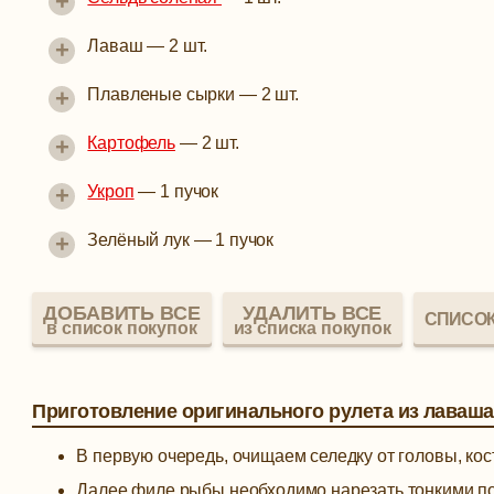
+
+
Лаваш
—
2 шт.
+
Плавленые сырки
—
2 шт.
+
Картофель
—
2 шт.
+
Укроп
—
1 пучок
+
Зелёный лук
—
1 пучок
ДОБАВИТЬ ВСЕ
УДАЛИТЬ ВСЕ
СПИСОК
в список покупок
из списка покупок
Приготовление оригинального рулета из лаваша
В первую очередь, очищаем селедку от головы, кос
Далее филе рыбы необходимо нарезать тонкими п