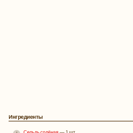
Ингредиенты
Сельдь солёная
—
1 шт.