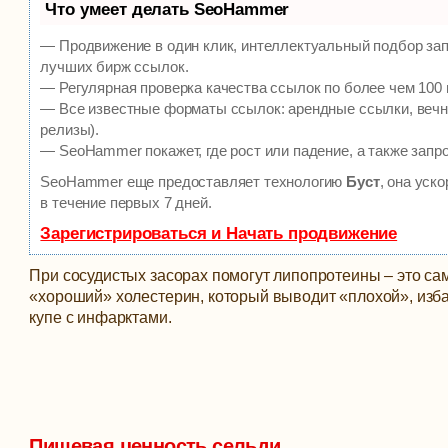
Что умеет делать SeoHammer
— Продвижение в один клик, интеллектуальный подбор зап
лучших бирж ссылок.
— Регулярная проверка качества ссылок по более чем 100 
— Все известные форматы ссылок: арендные ссылки, вечны
релизы).
— SeoHammer покажет, где рост или падение, а также запр
SeoHammer еще предоставляет технологию
Буст
, она уск
в течение первых 7 дней.
Зарегистрироваться и Начать продвижение
При сосудистых засорах помогут липопротеины – это сам
«хороший» холестерин, который выводит «плохой», избав
купе с инфарктами.
Пищевая ценность сельди