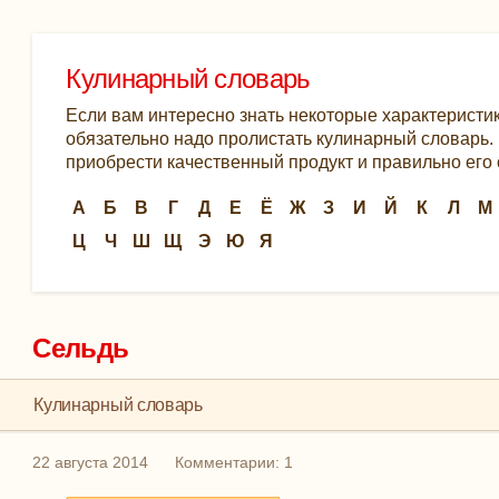
Кулинарный словарь
Если вам интересно знать некоторые характеристик
обязательно надо пролистать кулинарный словарь. К
приобрести качественный продукт и правильно его 
А
Б
В
Г
Д
Е
Ё
Ж
З
И
Й
К
Л
М
Ц
Ч
Ш
Щ
Э
Ю
Я
Сельдь
Кулинарный словарь
22 августа 2014
Комментарии: 1