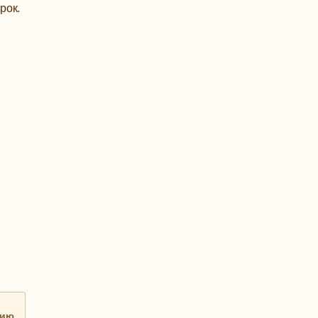
рок.
нию