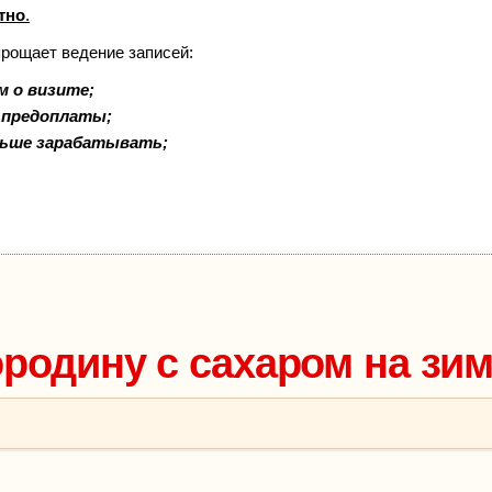
тно
.
прощает ведение записей:
м о визите;
и предоплаты;
льше зарабатывать;
ородину с сахаром на зи