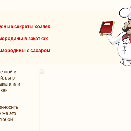
усные секреты хозяек
мородины в закатках
 смородины с сахаром
езной и
й, вы в
аката или
 как
риносить
у же это
 любой