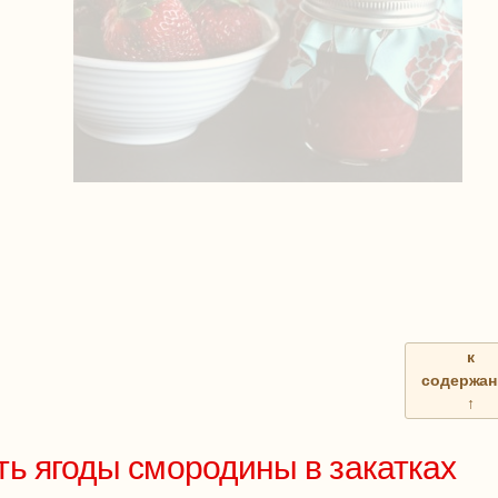
к
содержа
↑
ть ягоды смородины в закатках