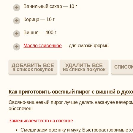
+
Ванильный сахар
—
10 г
+
Корица
—
10 г
+
Вишня
—
400 г
+
Масло сливочное
—
для смазки формы
ДОБАВИТЬ ВСЕ
УДАЛИТЬ ВСЕ
СПИСОК
в список покупок
из списка покупок
Как приготовить овсяный пирог с вишней в дух
Овсяно-вишневый пирог лучше делать накануне вечером.
обеспечен!
Замешиваем тесто на овсянке
Смешиваем овсянку и муку. Быстрорастворимые хл