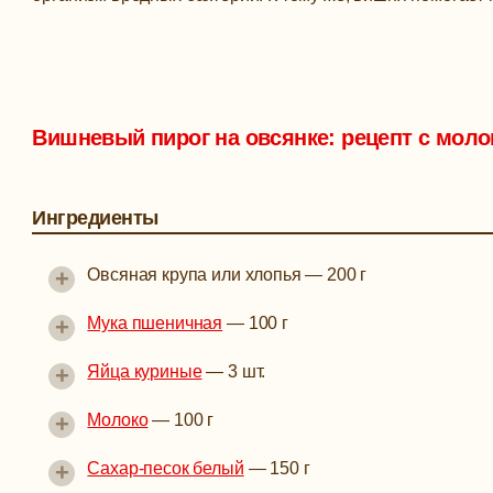
Вишневый пирог на овсянке: рецепт с мол
Ингредиенты
+
Овсяная крупа или хлопья
—
200 г
+
Мука пшеничная
—
100 г
+
Яйца куриные
—
3 шт.
+
Молоко
—
100 г
+
Сахар-песок белый
—
150 г